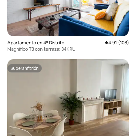
Apartamento en 4º Distrito
Calificación pr
4.92 (108)
Magnífico T3 con terraza: 34KRU
Superanfitrión
Superanfitrión