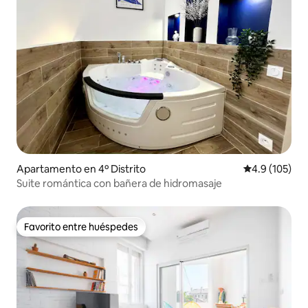
Apartamento en 4º Distrito
Calificación 
4.9 (105)
Suite romántica con bañera de hidromasaje
Favorito entre huéspedes
Favorito entre huéspedes