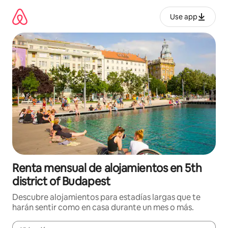
Omite
el
Use app
contenido
Renta mensual de alojamientos en 5th
district of Budapest
Descubre alojamientos para estadías largas que te
harán sentir como en casa durante un mes o más.