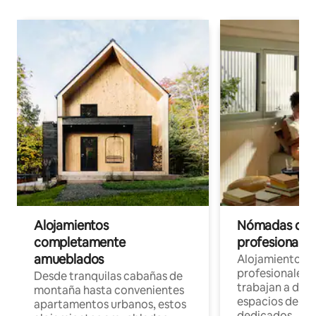
Alojamientos
Nómadas digit
completamente
profesionales 
amueblados
Alojamientos 
profesionales 
Desde tranquilas cabañas de
trabajan a dist
montaña hasta convenientes
espacios de tr
apartamentos urbanos, estos
dedicados.