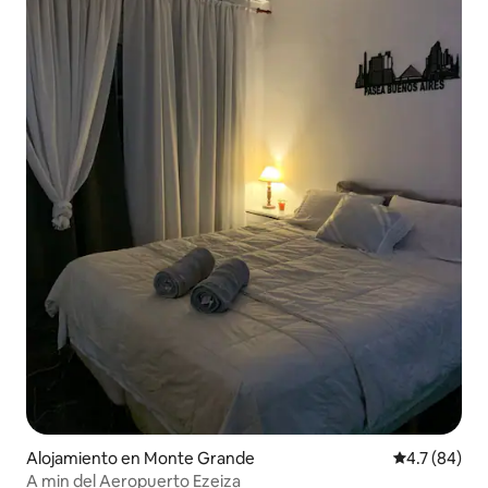
Alojamiento en Monte Grande
Calificación
4.7 (84)
A min del Aeropuerto Ezeiza