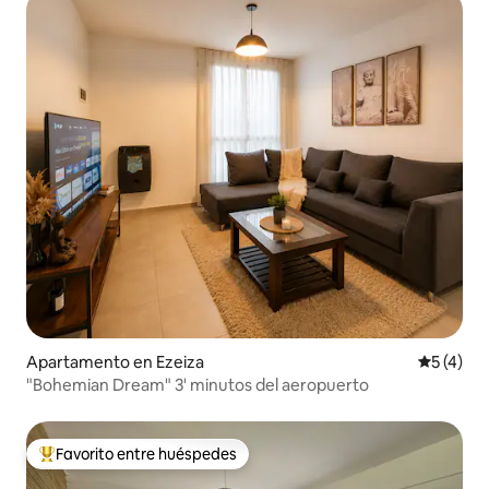
Apartamento en Ezeiza
Calificac
5 (4)
"Bohemian Dream" 3' minutos del aeropuerto
Favorito entre huéspedes
Favorito entre huéspedes preferido