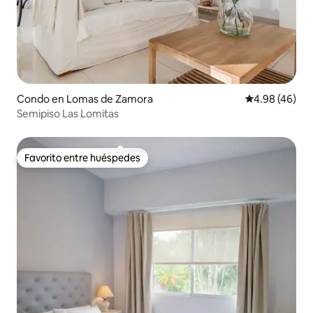
Condo en Lomas de Zamora
Calificación p
4.98 (46)
Semipiso Las Lomitas
Favorito entre huéspedes
Favorito entre huéspedes