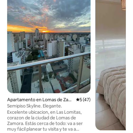
Apartamento en Lomas de Zam
Calificación promedio: 5 de 
5 (47)
ora
Semipiso Skyline. Elegante.
Excelente ubicacion, en Las Lomitas,
corazon de la ciudad de Lomas de
Zamora. Estás cerca de todo: va a ser
muy fácil planear tu visita y te va a