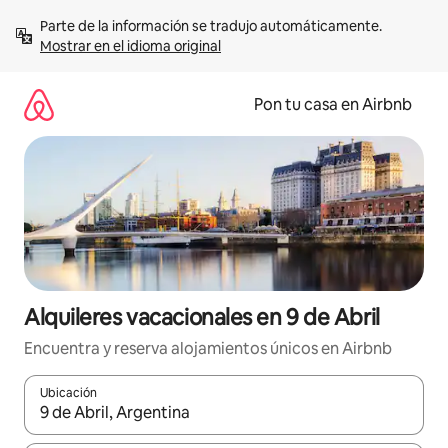
Omite
Parte de la información se tradujo automáticamente. 
el
Mostrar en el idioma original
contenido
Pon tu casa en Airbnb
Alquileres vacacionales en 9 de Abril
Encuentra y reserva alojamientos únicos en Airbnb
Ubicación
Cuando los resultados estén disponibles, navega con las teclas d