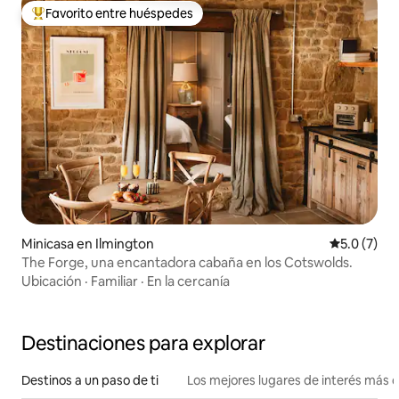
Favorito entre huéspedes
Favorito entre huéspedes preferido
Minicasa en Ilmington
Calificació
5.0 (7)
The Forge, una encantadora cabaña en los Cotswolds.
Ubicación
·
Familiar
·
En la cercanía
Destinaciones para explorar
Destinos a un paso de ti
Los mejores lugares de interés más 