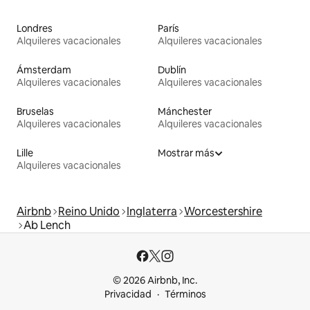
Londres
París
Alquileres vacacionales
Alquileres vacacionales
Ámsterdam
Dublín
Alquileres vacacionales
Alquileres vacacionales
Bruselas
Mánchester
Alquileres vacacionales
Alquileres vacacionales
Lille
Mostrar más
Alquileres vacacionales
Airbnb
Reino Unido
Inglaterra
Worcestershire
Ab Lench
© 2026 Airbnb, Inc.
Privacidad
Términos