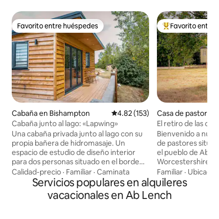
Favorito entre huéspedes
Favorito entre
Favorito entre huéspedes
Favorito entre hu
Cabaña en Bishampton
Calificación promedio: 4.82 de 5
4.82 (153)
Casa de pastor e
Cabaña junto al lago: «Lapwing»
El retiro de las ch
Abberton
Una cabaña privada junto al lago con su
Bienvenido a nue
propia bañera de hidromasaje. Un
de pastores situad
espacio de estudio de diseño interior
el pueblo de Abbe
para dos personas situado en el borde
Worcestershire, en
del lago privado. Bañera de hidromasaje,
Cotswolds. Esta ca
Calidad-precio
·
Familiar
·
Caminata
Familiar
·
Ubicació
terraza con muebles de exterior, sala de
Servicios populares en alquileres
encuentra dentro 
estar, cocina totalmente funcional,
mientras disfruta 
vacacionales en Ab Lench
ducha y un área de dormitorio con una
sobre Bredon Hill 
cama doble hecha a mano y barandilla
orientado al sur y 
para la ropa, así como todas las
desde los delicios