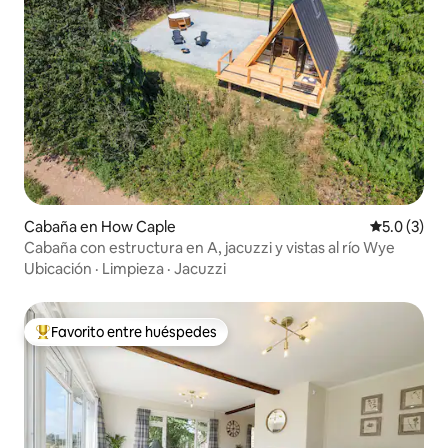
Cabaña en How Caple
Calificació
5.0 (3)
Cabaña con estructura en A, jacuzzi y vistas al río Wye
Ubicación
·
Limpieza
·
Jacuzzi
Favorito entre huéspedes
Favorito entre huéspedes preferido