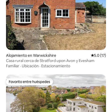
Alojamiento en Warwickshire
Calificación
5.0 (17)
Casa rural cerca de Stratford upon Avon y Evesham
Familiar
·
Ubicación
·
Estacionamiento
Favorito entre huéspedes
Favorito entre huéspedes