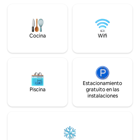
comodidades modernas. Natación
en nuestra granja 
salvaje, deportes de remo y surf de
productos frescos d
REMO, todo disponible para los
carne de nuestro 
huéspedes, por un costo adicional. Ten
Aberdeen Angus d
en cuenta que intencionalmente no hay
disponibles estac
televisión ni WIFI con la esperanza de
petición. Las mas
Cocina
Wifi
que puedas desconectarte de la carrera
solo con aprobació
de ratas.
Estacionamiento
Piscina
gratuito en las
instalaciones