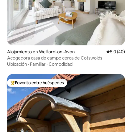
Alojamiento en Welford-on-Avon
Calificación
5.0 (40)
Acogedora casa de campo cerca de Cotswolds
Ubicación
·
Familiar
·
Comodidad
Favorito entre huéspedes
Favorito entre huéspedes preferido