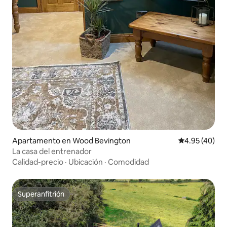
Apartamento en Wood Bevington
Calificación 
4.95 (40)
La casa del entrenador
Calidad-precio
·
Ubicación
·
Comodidad
Superanfitrión
Superanfitrión