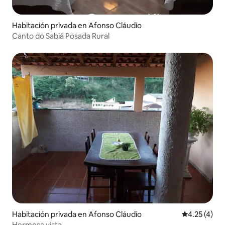
Habitación privada en Afonso Cláudio
Canto do Sabiá Posada Rural
Habitación privada en Afonso Cláudio
Calificación
4.25 (4)
Hermosa vista.