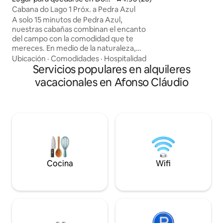
Ofrecemos artícu
ingos Martins
Cabana do Lago 1 Próx. a Pedra Azul
cafetera, sándwich
A solo 15 minutos de Pedra Azul,
platos y cubiertos
nuestras cabañas combinan el encanto
de cama y de baño.
del campo con la comodidad que te
mereces. En medio de la naturaleza,
ofrecemos una encantadora vista del
Ubicación
·
Comodidades
·
Hospitalidad
lago y un fácil acceso por carretera
Servicios populares en alquileres
pavimentada a la entrada. Disponemos
vacacionales en Afonso Cláudio
de habitaciones equipadas con aire
acondicionado, wifi, TV y bañera para
momentos de relax. Como estamos en
el campo, es común tener insectos,
parte de la convivencia con la naturaleza
que hace que la experiencia sea aún más
auténtica. Si buscas paz y tranquilidad...
este es el lugar😃
Cocina
Wifi