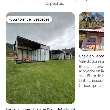
aspectos.
Favorito entre huéspedes
Favorito entre huéspedes
Chalé en Barcelos
ul
Vale do Sossego C
Espacio nuevo (A
acogedor en la cor
solo 15 km de la 
junto al bosque co
de 30.000 m². Hay
Calidad-precio
·
Ub
cada uno, compues
estar/cocina, dorm
balcón. La sala de
sofá cama(para 2 n
y en la cama doble
Lugar para quedarse en Dom
Calificación promedio: 4.95 de 
4.95 (20)