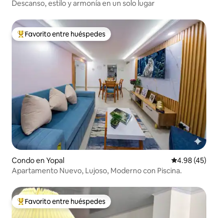
Descanso, estilo y armonía en un solo lugar
Favorito entre huéspedes
Favorito entre huéspedes preferido
Condo en Yopal
Calificación 
4.98 (45)
Apartamento Nuevo, Lujoso, Moderno con Piscina.
Favorito entre huéspedes
Favorito entre huéspedes preferido