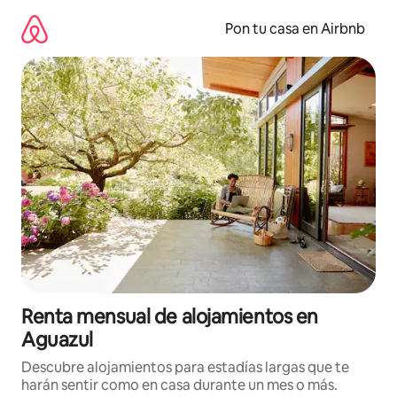
Omite
el
Pon tu casa en Airbnb
contenido
Renta mensual de alojamientos en
Aguazul
Descubre alojamientos para estadías largas que te
harán sentir como en casa durante un mes o más.