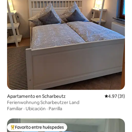
Apartamento en Scharbeutz
Calificación 
4.97 (31)
Ferienwohnung Scharbeutzer Land
Familiar
·
Ubicación
·
Parrilla
Favorito entre huéspedes
Favorito entre huéspedes preferido