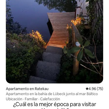
Apartamento en Ratekau
Calificación p
4.96 (75)
Apartamento en la bahía de Lübeck junto al mar Báltico
Ubicación
·
Familiar
·
Calefacción
¿Cuál es la mejor época para visitar