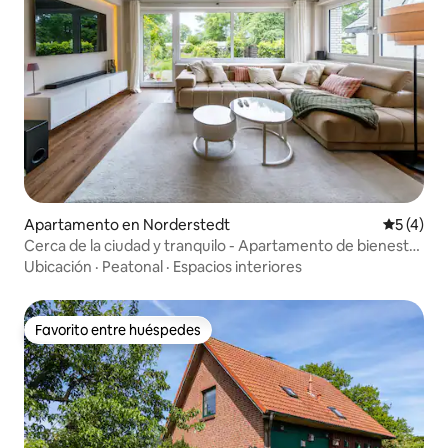
Apartamento en Norderstedt
Calificac
5 (4)
Cerca de la ciudad y tranquilo - Apartamento de bienestar
con jardín
Ubicación
·
Peatonal
·
Espacios interiores
Favorito entre huéspedes
Favorito entre huéspedes