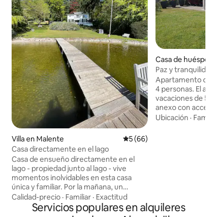
Casa de huéspede
au
Paz y tranquilidad
Báltico
Apartamento de v
4 personas. El apartamento de
vacaciones de 55 
anexo con acceso p
apartamento tiene 
Ubicación
·
Familia
gran jardín, adapt
también se puede 
Villa en Malente
Calificación promedio: 5 de 
5 (66)
incluye una plaza
Casa directamente en el lago
lugar seguro para g
Casa de ensueño directamente en el
El dormitorio sep
lago - propiedad junto al lago - vive
para una cama do
momentos inolvidables en esta casa
podemos proporcio
única y familiar. Por la mañana, un
sofá cama, para la
chapuzón rápido en el lago, una vuelta
Calidad-precio
·
Familiar
·
Exactitud
encuentra en la sal
nadando, surf de remo, remar, pescar...
Servicios populares en alquileres
Todo directamente desde la propiedad.