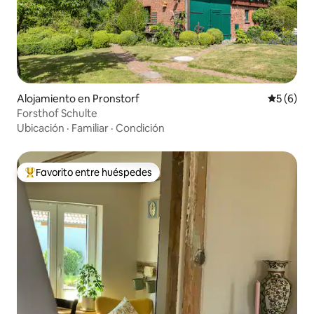
Alojamiento en Pronstorf
Calificac
5 (6)
Forsthof Schulte
Ubicación
·
Familiar
·
Condición
Favorito entre huéspedes
Favorito entre huéspedes preferido