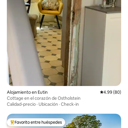
Alojamiento en Eutin
Calificación p
4.99 (80)
Cottage en el corazón de Ostholstein
Calidad-precio
·
Ubicación
·
Check-in
Favorito entre huéspedes
Favorito entre huéspedes preferido