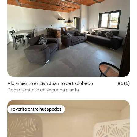
Alojamiento en San Juanito de Escobedo
Calificac
5 (5)
Departamento en segunda planta
Favorito entre huéspedes
Favorito entre huéspedes