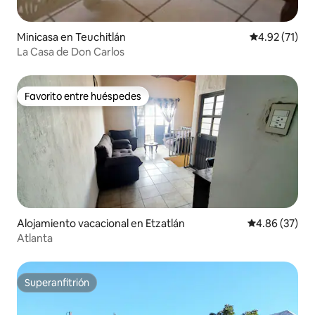
Minicasa en Teuchitlán
Calificación 
4.92 (71)
La Casa de Don Carlos
Favorito entre huéspedes
Favorito entre huéspedes
Alojamiento vacacional en Etzatlán
Calificación p
4.86 (37)
Atlanta
Superanfitrión
Superanfitrión