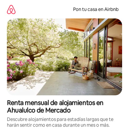
Omite
el
Pon tu casa en Airbnb
contenido
Renta mensual de alojamientos en
Ahualulco de Mercado
Descubre alojamientos para estadías largas que te
harán sentir como en casa durante un mes o más.