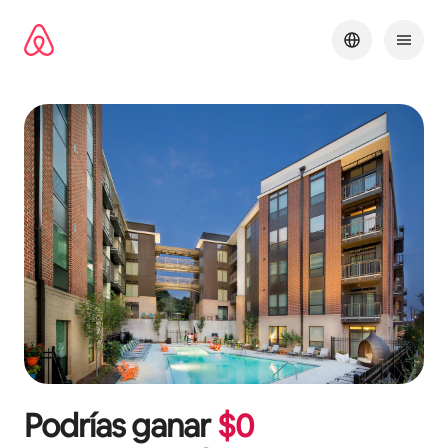
Omite
el
contenido
Podrías ganar
$
0