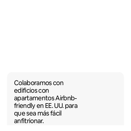
Colaboramos con edificios con apartamento
Colaboramos
con
edificios con
apartamentos
Airbnb-
friendly
en EE. UU. para
que sea más fácil
anfitrionar.