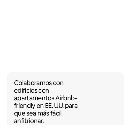
Colaboramos con edificios con apartamento
Colaboramos
con
edificios con
apartamentos
Airbnb-
friendly
en EE. UU. para
que sea más fácil
anfitrionar.