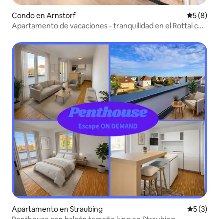
Condo en Arnstorf
Calificac
5 (8)
Apartamento de vacaciones - tranquilidad en el Rottal con
sauna de barril
Apartamento en Straubing
Calificac
5 (3)