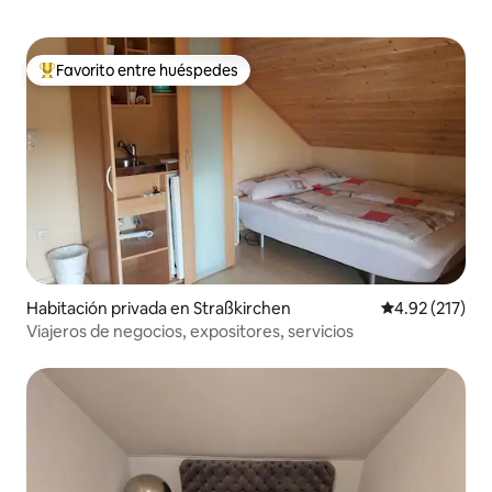
Favorito entre huéspedes
Favorito entre huéspedes preferido
Habitación privada en Straßkirchen
Calificación p
4.92 (217)
Viajeros de negocios, expositores, servicios