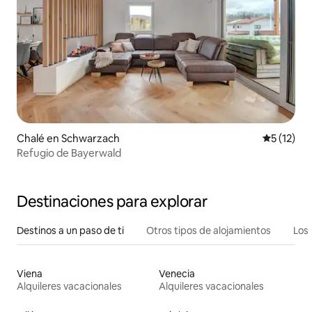
Chalé en Schwarzach
Calificaci
5 (12)
Refugio de Bayerwald
Destinaciones para explorar
Destinos a un paso de ti
Otros tipos de alojamientos
Los 
Viena
Venecia
Alquileres vacacionales
Alquileres vacacionales