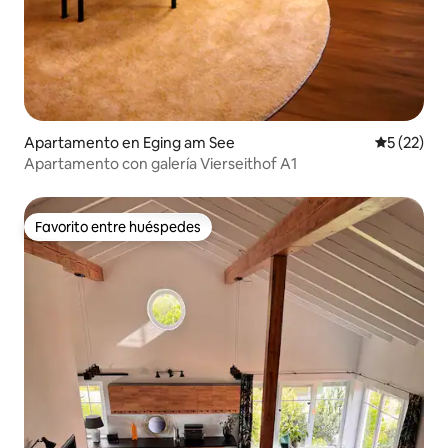
Apartamento en Eging am See
Calificaci
5 (22)
Apartamento con galería Vierseithof A1
Favorito entre huéspedes
Favorito entre huéspedes