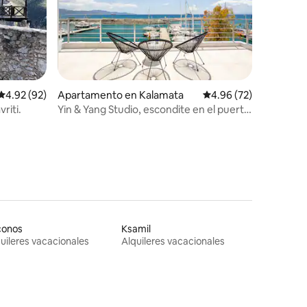
Calificación promedio: 4.92 de 5, 92 reseñas
4.92 (92)
Apartamento en Kalamata
Calificación promedio:
4.96 (72)
riti.
Yin & Yang Studio, escondite en el puerto
deportivo de Kalamata (B3)
conos
Ksamil
uileres vacacionales
Alquileres vacacionales