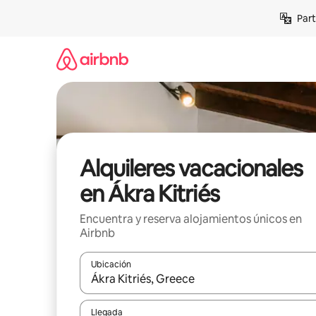
Omite
Part
el
contenido
Alquileres vacacionales
en Ákra Kitriés
Encuentra y reserva alojamientos únicos en
Airbnb
Ubicación
Cuando los resultados estén disponibles, navega co
Llegada