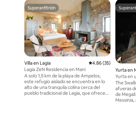
Superanfitrión
Superanf
Superanfitrión
Superanf
Villa en Lagia
Calificación promedio:
4.86 (35)
Lagia ZeN Residencia en Mani
Yurta en 
A solo 1,5 km de la playa de Ampelos,
Yurta en u
este refugio aislado se encuentra en lo
mar. Gla
The Swall
alto de una tranquila colina cerca del
afueras de
pueblo tradicional de Lagia, que ofrece
de Megali
un sinfín de vistas panorámicas y paisajes
Messinia,
cautivadores. A un tiro de piedra de
cosmopoli
aguas cristalinas, pueblos encantadores
mar,el pu
y una impresionante belleza natural,
excelente
ofrece todo lo necesario para una
olivar,los
escapada verdaderamente
cuidadosa
rejuvenecedora. Admite mascotas y
sentarse 