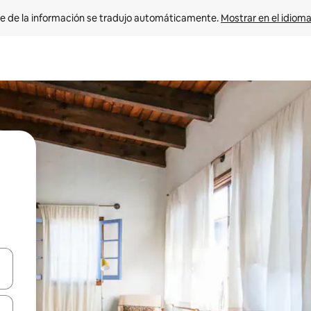
e de la información se tradujo automáticamente. 
Mostrar en el idioma
n las teclas de flecha hacia arriba y hacia abajo o explora con el tact