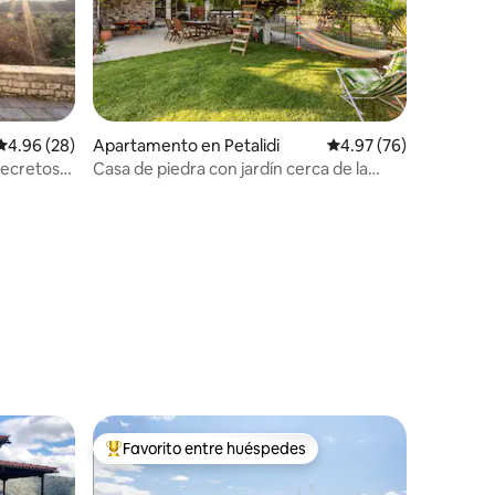
Calificación promedio: 4.96 de 5, 28 reseñas
4.96 (28)
Apartamento en Petalidi
Calificación promedio:
4.97 (76)
secretos
Casa de piedra con jardín cerca de la
playa en Petalidi
Favorito entre huéspedes
rido
Favorito entre huéspedes preferido