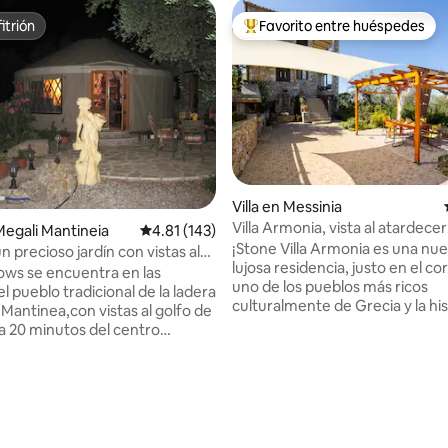
itrión
Favorito entre huéspedes
itrión
Favorito entre huéspedes prefe
Villa en Messinia
 4.86 de 5, 35 reseñas
Villa Armonia, vista al atardecer
Megali Mantineia
Calificación promedio: 4.81 de 5, 143 reseñas
4.81 (143)
ambiente relajante en la playa
¡Stone Villa Armonia es una nue
n precioso jardín con vistas al
lujosa residencia, justo en el c
mping
ows se encuentra en las
uno de los pueblos más ricos
l pueblo tradicional de la ladera
culturalmente de Grecia y la his
 Mantinea,con vistas al golfo de
región de Mani! Está totalment
 a 20 minutos del centro
equipada, es espaciosa y puede 
ta de Kalamata. Está a 4 km del
cómodamente a más de 6 hués
eblo cuenta con varias tabernas
poca distancia en coche de una
s. Ubicado en una terraza de
increíbles playas adecuadas pa
 terrenos han sido
los gustos, así como del anima
mente desarrollados para
vacacional de Stoupa y un gran
en armonía con los