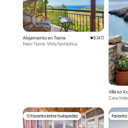
Alojamiento en Tseria
Calificación promed
5 (47)
Mani Tseria. Vista fantástica
Villa en K
Casa Irida
Favorito entre huéspedes
Favorito
Favorito entre huéspedes preferido
Favorito