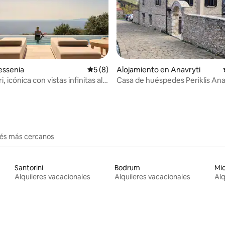
Messenia
Calificación promedio: 5 de 5, 8 reseñas
5 (8)
Alojamiento en Anavryti
io: 5 de 5, 42 reseñas
i, icónica con vistas infinitas al
Casa de huéspedes Periklis Anav
cina
erés más cercanos
Santorini
Bodrum
Mi
Alquileres vacacionales
Alquileres vacacionales
Alq