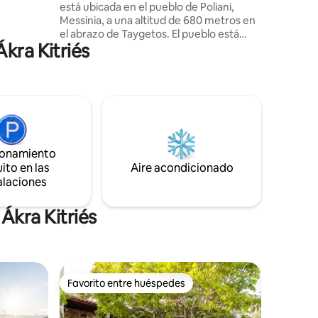
está ubicada en el pueblo de Poliani,
ones y
Messinia, a una altitud de 680 metros en
e pellets
el abrazo de Taygetos. El pueblo está
privado y
Ákra Kitriés
rodeado de exuberantes picos de las
montañas a medida que se extiende en
un próspero dosel lleno de
manzanas,nueces y grano que cruza dos
ríos. Históricamente, Poliani se registró
hasta hoy con más de 45 templos
bizantinos, mientras que la Iglesia de la
Asumida Iglesia de Nuestra Señora fue
ionamiento
salvada por el período bizantino con
ito en las
Aire acondicionado
murales notables del siglo XII.
alaciones
Ákra Kitriés
Favorito entre huéspedes
Favorito entre huéspedes