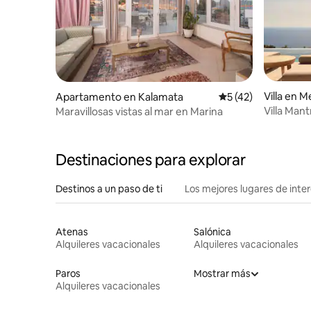
Villa en 
Apartamento en Kalamata
Calificación promed
5 (42)
Villa Mantr
Maravillosas vistas al mar en Marina
mar y pis
Destinaciones para explorar
Destinos a un paso de ti
Los mejores lugares de int
Atenas
Salónica
Alquileres vacacionales
Alquileres vacacionales
Paros
Mostrar más
Alquileres vacacionales