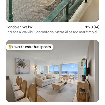
Condo en Waikiki
Calificación
5.0 (14)
Entrada a Waikiki, 1 dormitorio, vistas al paseo marítimo de
AlaWai
Favorito entre huéspedes
Favorito entre huéspedes preferido