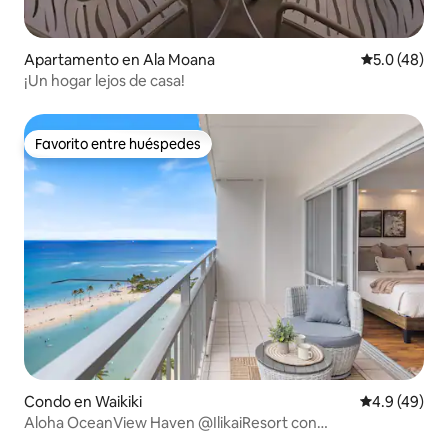
Apartamento en Ala Moana
Calificación
5.0 (48)
¡Un hogar lejos de casa!
Favorito entre huéspedes
Favorito entre huéspedes
Condo en Waikiki
Calificación
4.9 (49)
Aloha OceanView Haven @IlikaiResort con
estacionamiento