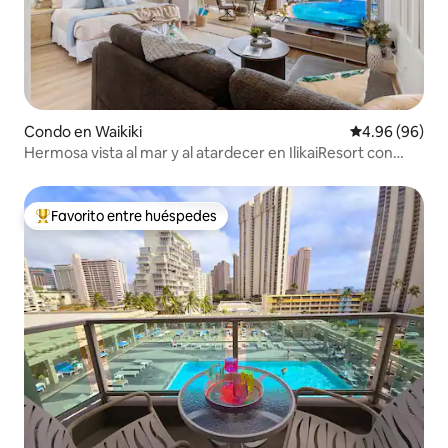
Condo en Waikiki
Calificación p
4.96 (96)
Hermosa vista al mar y al atardecer en IlikaiResort con
estacionamiento
Favorito entre huéspedes
Favorito entre huéspedes preferido