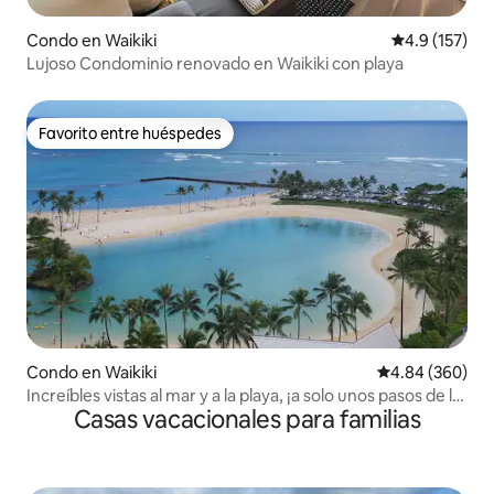
Condo en Waikiki
Calificación 
4.9 (157)
Lujoso Condominio renovado en Waikiki con playa
Favorito entre huéspedes
Favorito entre huéspedes
Condo en Waikiki
Calificación pr
4.84 (360)
Increíbles vistas al mar y a la playa, ¡a solo unos pasos de la
Casas vacacionales para familias
playa!