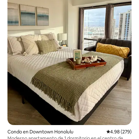
Condo en Downtown Honolulu
Calificación pr
4.98 (279)
Moderno apartamento de 1 dormitorio en el centro de