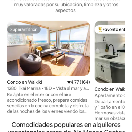
muy valoradas por su ubicación, limpieza y otros
aspectos.
Superanfitrión
Favorito entre
Superanfitrión
Favorito entre hu
Condo en Waikiki
Calificación promedio: 4.77 de 5
4.77 (164)
1280 Ilikai Marina • 1BD – Vista al mar y a
Condo en Waikiki
los fuegos artificiales
Relájate en el interior con el aire
Apartamento de 1 
acondicionado fresco, prepara comidas
último piso de Waik
Departamento ren
sencillas en la cocina completa y disfruta
mar/fuegos artific
y 1 baño en el últi
de las noches de los viernes viendo los
Hermosas vistas p
fuegos artificiales de Hilton
mar sin obstáculos
directamente desde el alojamiento, un
Comodidades populares en alquileres
Julieta. ¡Disfrute 
extra especial para tu escapada a la isla.
artificiales de los 