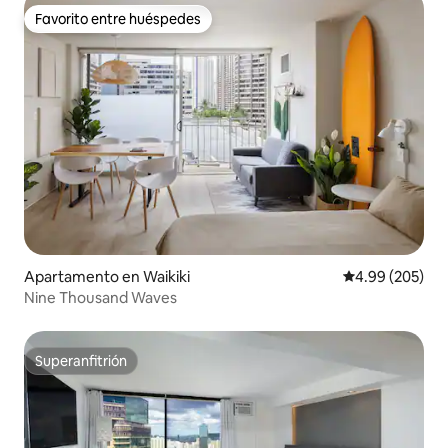
Favorito entre huéspedes
Favorito entre huéspedes
Apartamento en Waikiki
Calificación pr
4.99 (205)
Nine Thousand Waves
Superanfitrión
Superanfitrión