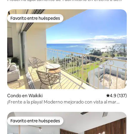
Honolulu
Favorito entre huéspedes
Favorito entre huéspedes
Condo en Waikiki
Calificación 
4.9 (137)
¡Frente a la playa! Moderno mejorado con vista al mar
(WS1116)
Favorito entre huéspedes
Favorito entre huéspedes