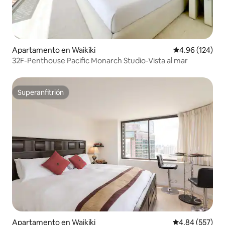
Apartamento en Waikiki
Calificación pr
4.96 (124)
32F-Penthouse Pacific Monarch Studio-Vista al mar
Superanfitrión
Superanfitrión
Apartamento en Waikiki
Calificación pr
4.84 (557)