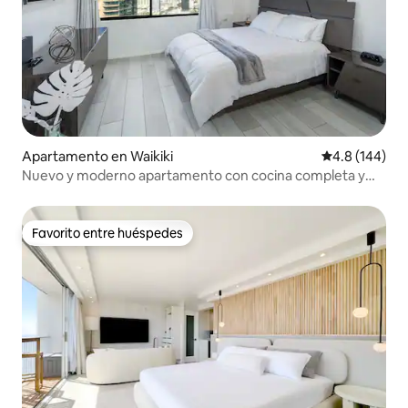
Apartamento en Waikiki
Calificación 
4.8 (144)
Nuevo y moderno apartamento con cocina completa y
vistas Waikiki
Favorito entre huéspedes
Favorito entre huéspedes