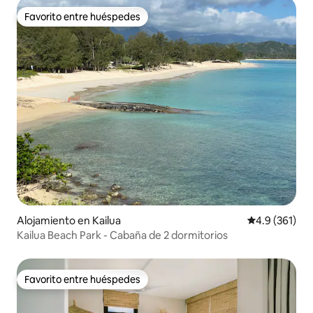
Favorito entre huéspedes
Favorito entre huéspedes
Alojamiento en Kailua
Calificación 
4.9 (361)
Kailua Beach Park - Cabaña de 2 dormitorios
Favorito entre huéspedes
Favorito entre huéspedes