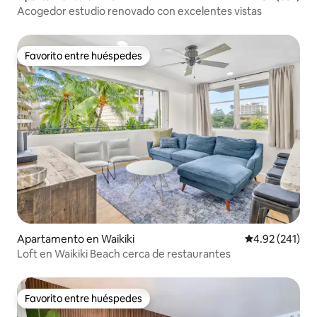
Acogedor estudio renovado con excelentes vistas
Favorito entre huéspedes
Favorito entre huéspedes
Apartamento en Waikiki
Calificación p
4.92 (241)
Loft en Waikiki Beach cerca de restaurantes
Favorito entre huéspedes
Favorito entre huéspedes