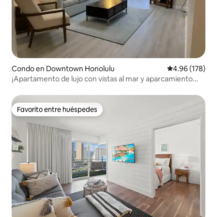
Condo en Downtown Honolulu
Calificación pr
4.96 (178)
¡Apartamento de lujo con vistas al mar y aparcamiento
GRATUITO!
Favorito entre huéspedes
Favorito entre huéspedes