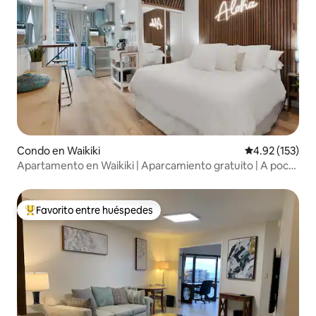
Condo en Waikiki
Calificación p
4.92 (153)
Apartamento en Waikiki | Aparcamiento gratuito | A poca
distancia a pie de la playa
Favorito entre huéspedes
Favorito entre huéspedes preferido