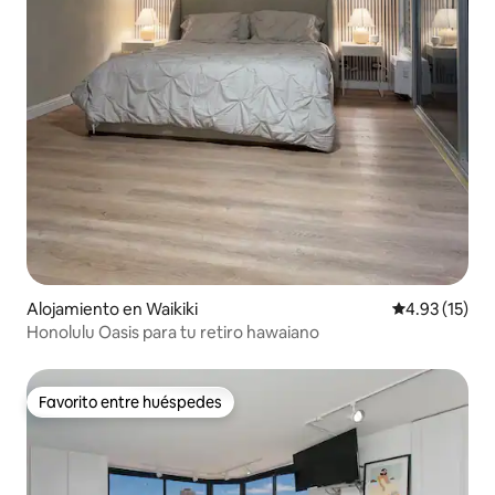
Alojamiento en Waikiki
Calificación 
4.93 (15)
Honolulu Oasis para tu retiro hawaiano
Favorito entre huéspedes
Favorito entre huéspedes