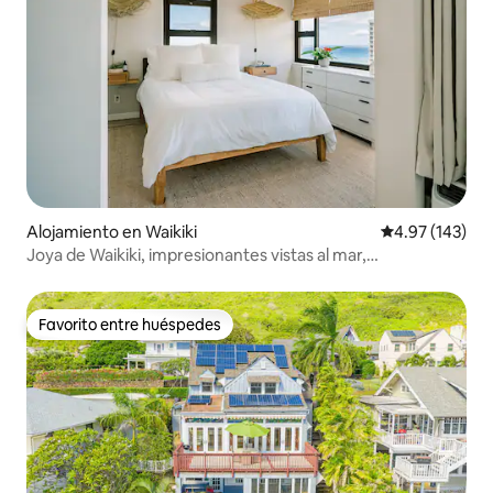
Alojamiento en Waikiki
Calificación p
4.97 (143)
Joya de Waikiki, impresionantes vistas al mar,
aparcamiento incluido
Favorito entre huéspedes
Favorito entre huéspedes