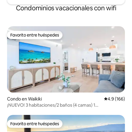
Condominios vacacionales con wifi
Favorito entre huéspedes
Favorito entre huéspedes
Condo en Waikiki
Calificación 
4.9 (166)
¡NUEVO! 3 habitaciones/2 baños (4 camas) 1
estacionamiento + a 2 minutos de la playa
Favorito entre huéspedes
Favorito entre huéspedes