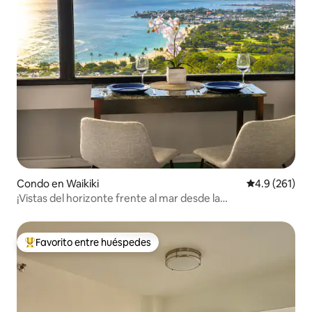
Condo en Waikiki
Calificación 
4.9 (261)
¡Vistas del horizonte frente al mar desde la
cama!/Estacionamiento gratuito
Favorito entre huéspedes
Favorito entre huéspedes preferido