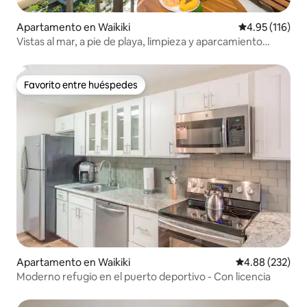
Apartamento en Waikiki
Calificación p
4.95 (116)
Vistas al mar, a pie de playa, limpieza y aparcamiento
gratis, cocina
Favorito entre huéspedes
Favorito entre huéspedes
Apartamento en Waikiki
Calificación pr
4.88 (232)
Moderno refugio en el puerto deportivo - Con licencia