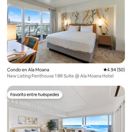
Condo en Ala Moana
Calificación p
4.94 (50)
New Listing Penthouse 1 BR Suite @ Ala Moana Hotel
Favorito entre huéspedes
Favorito entre huéspedes