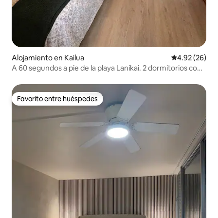
Alojamiento en Kailua
Calificación p
4.92 (26)
A 60 segundos a pie de la playa Lanikai. 2 dormitorios con
aire acondicionado
Favorito entre huéspedes
Favorito entre huéspedes