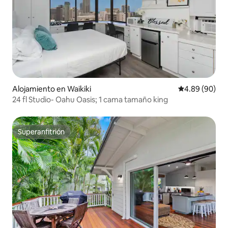
Alojamiento en Waikiki
Calificación p
4.89 (90)
24 fl Studio- Oahu Oasis; 1 cama tamaño king
Superanfitrión
Superanfitrión