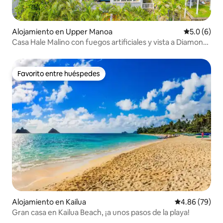
Alojamiento en Upper Manoa
Calificació
5.0 (6)
Casa Hale Malino con fuegos artificiales y vista a Diamond
Head
Favorito entre huéspedes
Favorito entre huéspedes
Alojamiento en Kailua
Calificación p
4.86 (79)
Gran casa en Kailua Beach, ¡a unos pasos de la playa!