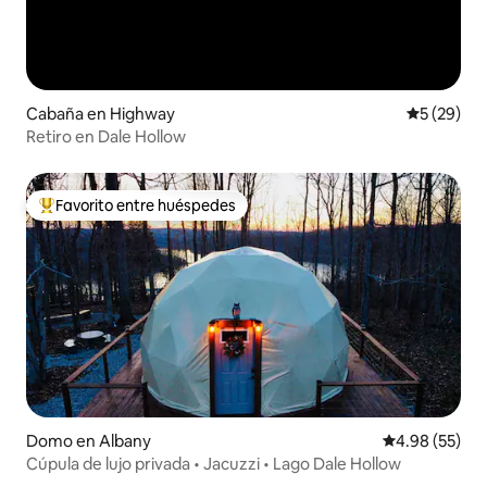
Cabaña en Highway
Calificaci
5 (29)
Retiro en Dale Hollow
Favorito entre huéspedes
Favorito entre huéspedes preferido
Domo en Albany
Calificación p
4.98 (55)
Cúpula de lujo privada • Jacuzzi • Lago Dale Hollow