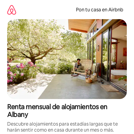
Omite
el
Pon tu casa en Airbnb
contenido
Renta mensual de alojamientos en
Albany
Descubre alojamientos para estadías largas que te
harán sentir como en casa durante un mes o más.