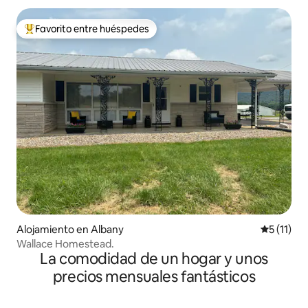
Favorito entre huéspedes
Favorito entre huéspedes preferido
Alojamiento en Albany
Calificaci
5 (11)
Wallace Homestead.
La comodidad de un hogar y unos
precios mensuales fantásticos