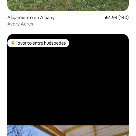
Alojamiento en Albany
Calificación pr
4.94 (140)
Avery Acres
Favorito entre huéspedes
Favorito entre huéspedes preferido