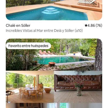
Chalé en Sóller
Calificación p
4.86 (76)
Increíbles Vistas al Mar entre Deià y Sóller (a10)
Favorito entre huéspedes
Favorito entre huéspedes