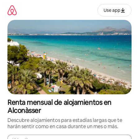
Omite
el
Use app
contenido
Renta mensual de alojamientos en
Alconàsser
Descubre alojamientos para estadías largas que te
harán sentir como en casa durante un mes o más.