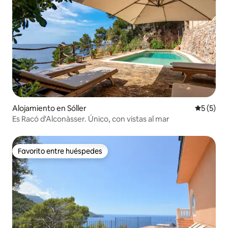
Alojamiento en Sóller
Calificac
5 (5)
Es Racó d'Alconàsser. Único, con vistas al mar
Favorito entre huéspedes
Favorito entre huéspedes