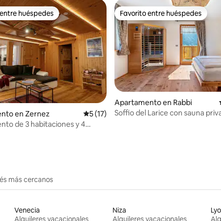
 entre huéspedes
Favorito entre huéspedes
 entre huéspedes
Favorito entre huéspedes
Apartamento en Rabbi
Soffio del Larice con sauna priv
nto en Zernez
Calificación promedio: 5 de 5, 17 reseñas
5 (17)
dio: 5 de 5, 5 reseñas
to de 3 habitaciones y 4
erés más cercanos
Venecia
Niza
Ly
Alquileres vacacionales
Alquileres vacacionales
Alq