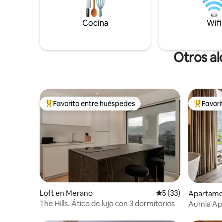
con Smart TV de 85'' 🍳 Cocina gourmet
para unas
🌿 Jardín con parrilla 🚗 Garaje privado 📶
patio, ter
Cocina
Wifi
Wifi rápido ✨ Aire de montaña, relajación
elástica..
y comodidad premium
perfecto 
Otros al
Favorito entre huéspedes
Favor
Favorito entre huéspedes preferido
Favorito
Loft en Merano
Calificación promed
5 (33)
Apartament
ar
The Hills. Ático de lujo con 3 dormitorios
Aumia Ap