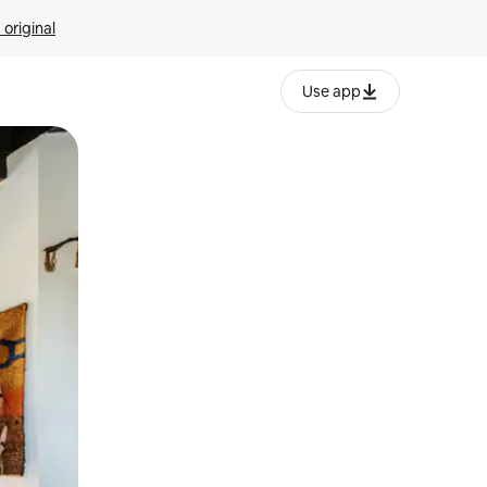
 original
Use app
o o desliza el dedo.