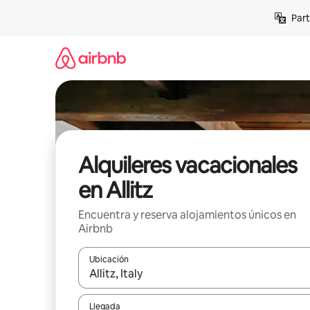
Omite
Part
el
contenido
Alquileres vacacionales
en Allitz
Encuentra y reserva alojamientos únicos en
Airbnb
Ubicación
Cuando los resultados estén disponibles, navega co
Llegada