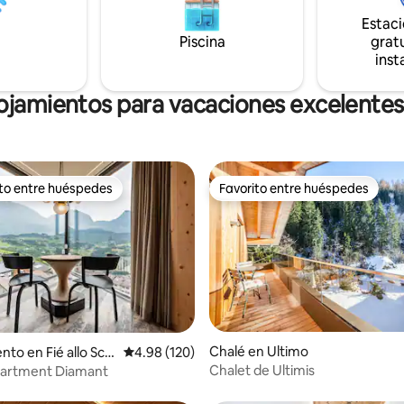
 vacaciones relajantes. Con
un hogar donde podrá disfrutar
Estac
raza, barbacoa, wifi, cama
calidez y la belleza de la vida e
Piscina
gratu
. ¡El lugar de vacaciones
inst
para todos!
ojamientos para vacaciones excelentes 
ito entre huéspedes
Favorito entre huéspedes
 entre huéspedes preferido
Favorito entre huéspedes
io: 5 de 5, 33 reseñas
Chalé en Ultimo
o en Fié allo Scili
Calificación promedio: 4.98 de 5, 120 reseñas
4.98 (120)
Chalet de Ultimis
artment Diamant