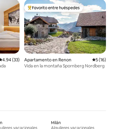
Favorito entre huéspedes
Favorito entre huéspedes preferido
Calificación promedio: 4.94 de 5, 33 reseñas
4.94 (33)
Apartamento en Renon
Calificación prome
5 (16)
ada
Vida en la montaña Spornberg Nordberg
on
Milán
uileres vacacionales
Alquileres vacacionales