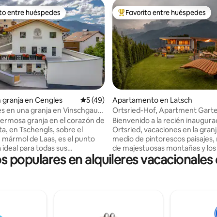
ito entre huéspedes
Favorito entre huéspedes
 entre huéspedes preferido
Favorito entre huéspedes prefe
io: 5 de 5, 35 reseñas
n granja en Cengles
Calificación promedio: 5 de 5, 49 reseñas
5 (49)
Apartamento en Latsch
s en una granja en Vinschgau
Ortsried-Hof, Apartment Gart
l del Sur
ermosa granja en el corazón de
Bienvenido a la recién inaugura
ta, en Tschengls, sobre el
Ortsried, vacaciones en la granj
 mármol de Laas, es el punto
medio de pintorescos paisajes,
 ideal para todas sus
de majestuosas montañas y los
os populares en alquileres vacacionales e
s, por ejemplo, para ir a Sulden,
huertos frutales del Val Venosta
Stelvio, la ruta ciclista de Val
invitamos a disfrutar plenament
Churburg, Glurns... Nuestro
belleza de la naturaleza en nue
nto de vacaciones
granja. Nuestro entorno irradia
mente nuevo de 60 m² ha sido
tranquilidad, lejos del ajetreo y e
con mucha atención al detalle.
de la vida cotidiana. Con nosotr
ontrará todo lo que necesita
encontrará un alojamiento, sin