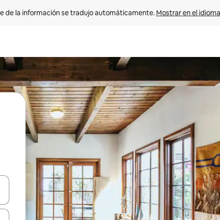
e de la información se tradujo automáticamente. 
Mostrar en el idioma
n las teclas de flecha hacia arriba y hacia abajo o explora con el tact