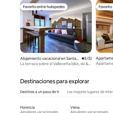
Favorito entre huéspedes
Favorito
Favorito entre huéspedes
Favorito
Apartame
Alojamiento vacacional en Santa L
Calificación prome
5 (5)
ucia
Apartamen
La terraza sobre el Vallecetta bike, ski &
baños
terme
Destinaciones para explorar
Destinos a un paso de ti
Los mejores lugares de int
Florencia
Viena
Alquileres vacacionales
Alquileres vacacionales