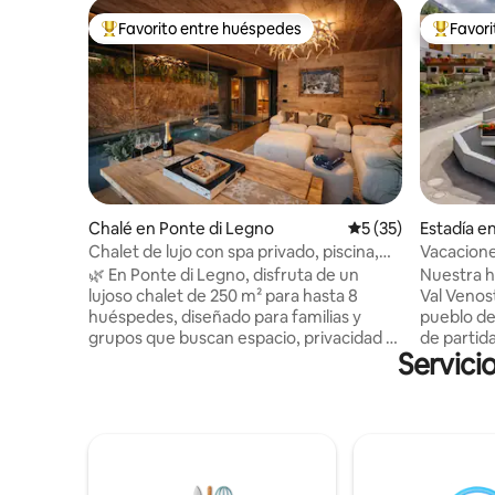
Favorito entre huéspedes
Favor
Favorito entre huéspedes preferido
Favorito
Chalé en Ponte di Legno
Calificación promed
5 (35)
Estadía e
Chalet de lujo con spa privado, piscina,
Vacacione
sauna y jardín
Laas, Tiro
🌿 En Ponte di Legno, disfruta de un
Nuestra h
lujoso chalet de 250 m² para hasta 8
Val Venos
huéspedes, diseñado para familias y
pueblo de
grupos que buscan espacio, privacidad y
de partida
Servici
bienestar. El diseño alpino, el jardín
actividade
privado y el SPA exclusivo convierten
al paso de 
cada estadía en una experiencia 🛏️ 4
Venosta, 
elegantes habitaciones 🛁 4 baños de
apartame
diseño 💆 SPA privado con piscina
completa
climatizada, hidromasaje, sauna y ducha
equipado 
emocional 🔥 Sala de estar panorámica
En él enc