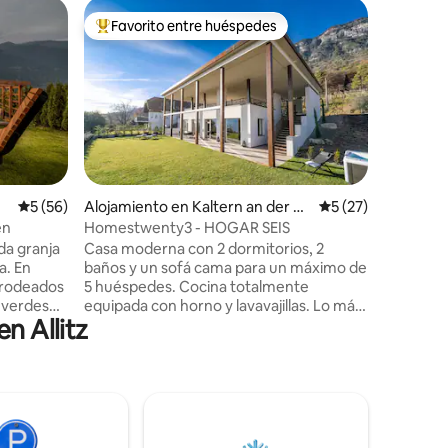
Chalé en 
Favorito entre huéspedes
Favorit
rido
Favorito entre huéspedes preferido
Favorit
Chalet d
El Chalet
una zona 
Passiria/
rodeado 
plantas c
cocina t
lavavajill
que puede
Calificación promedio: 5 de 5, 56 reseñas
5 (56)
Alojamiento en Kaltern an der W
Calificación promed
5 (27)
servicios
einstraße
en
Homestwenty3 - HOGAR SEIS
un espaci
da granja
Casa moderna con 2 dormitorios, 2
oficina e
a. En
baños y un sofá cama para un máximo de
una tele
 rodeados
5 huéspedes. Cocina totalmente
privada e
 verdes
equipada con horno y lavavajillas. Lo más
n Allitz
, le
destacado: jacuzzi con vistas a la
e de la
montaña, 2 televisores vía satélite, wifi
stra
de alta velocidad, sistema de sonido,
 paz y
lavadora y secadora. Perfecto para viajes
l bullicio
al lago Caldaro, caminatas o excursiones
os no solo
en bicicleta. Estacionamiento gratuito y
o también
estación de carga gratuita para autos