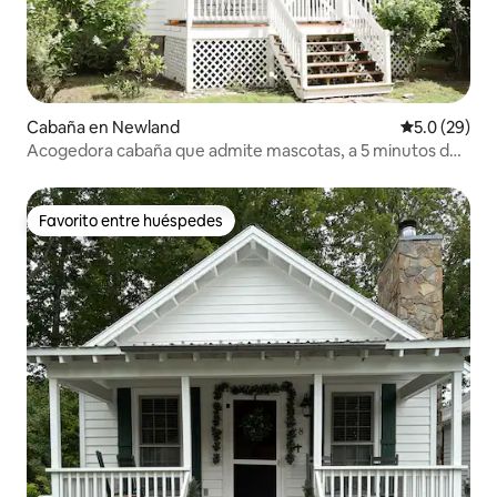
Cabaña en Newland
Calificación
5.0 (29)
Acogedora cabaña que admite mascotas, a 5 minutos de
Blue Ridge Parkway
Favorito entre huéspedes
Favorito entre huéspedes