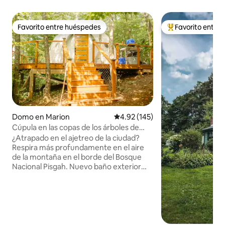
Favorito entre huéspedes
Favorito entre
Favorito entre huéspedes
Favorito entre hu
Domo en Marion
Calificación promedio: 4.92 de 5
4.92 (145)
Cúpula en las copas de los árboles de
abril • Vistas a Blue Ridge, cascada
¿Atrapado en el ajetreo de la ciudad?
Respira más profundamente en el aire
de la montaña en el borde del Bosque
Nacional Pisgah. Nuevo baño exterior
privado (2025). Camina por 3 pintorescos
senderos con cascada cercanos o
tómate un café caliente desde tu cama
tamaño king con vistas a las Montañas
Negras. Ubíquense en el centro de
nuestra terraza elevada personalizada