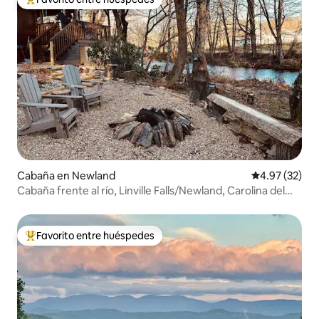
Favorito entre huéspedes preferido
Cabaña en Newland
Calificación 
4.97 (32)
Cabaña frente al río, Linville Falls/Newland, Carolina del
Norte
Favorito entre huéspedes
Favorito entre huéspedes preferido