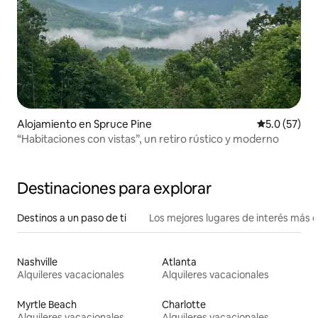
Alojamiento en Spruce Pine
Calificación
5.0 (57)
“Habitaciones con vistas”, un retiro rústico y moderno
Destinaciones para explorar
Destinos a un paso de ti
Los mejores lugares de interés más 
Nashville
Atlanta
Alquileres vacacionales
Alquileres vacacionales
Myrtle Beach
Charlotte
Alquileres vacacionales
Alquileres vacacionales