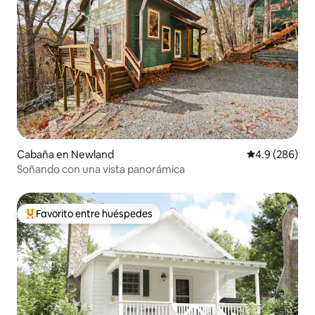
Cabaña en Newland
Calificación p
4.9 (286)
Soñando con una vista panorámica
Favorito entre huéspedes
Favorito entre huéspedes preferido