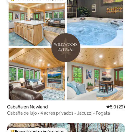
Favorito entre huéspedes preferido
Cabaña en Newland
Calificación
5.0 (29)
Cabaña de lujo • 4 acres privados • Jacuzzi • Fogata
Favorito entre huéspedes