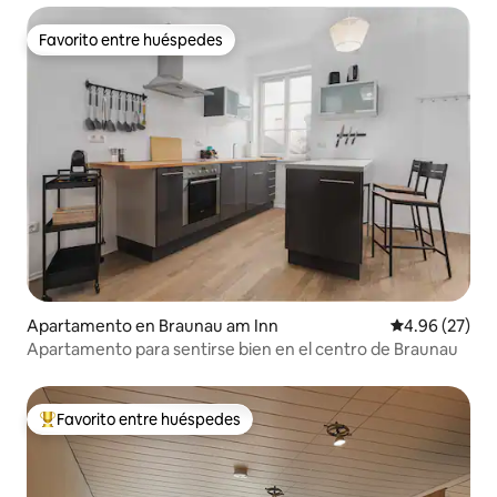
Favorito entre huéspedes
Favorito entre huéspedes
Apartamento en Braunau am Inn
Calificación p
4.96 (27)
Apartamento para sentirse bien en el centro de Braunau
Favorito entre huéspedes
Favorito entre huéspedes preferido