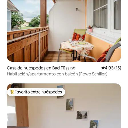
Casa de huéspedes en Bad Füssing
Calificación 
4.93 (15)
Habitación/apartamento con balcón (Fewo Schiller)
Favorito entre huéspedes
Favorito entre huéspedes preferido