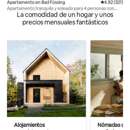
Apartamento en Bad Füssing
Calificación p
4.92 (321)
Apartamento tranquilo y soleado para 4 personas con
La comodidad de un hogar y unos
terraza
precios mensuales fantásticos
Alojamientos
Nómadas digit