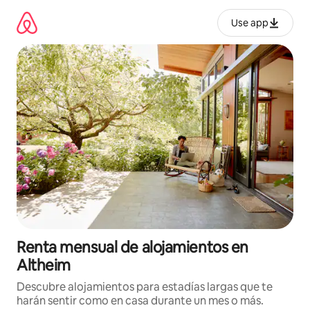
Omite
el
Use app
contenido
Renta mensual de alojamientos en
Altheim
Descubre alojamientos para estadías largas que te
harán sentir como en casa durante un mes o más.