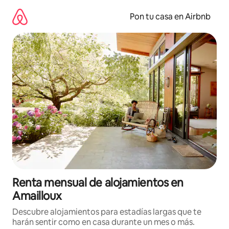
Omite
el
Pon tu casa en Airbnb
contenido
Renta mensual de alojamientos en
Amailloux
Descubre alojamientos para estadías largas que te
harán sentir como en casa durante un mes o más.