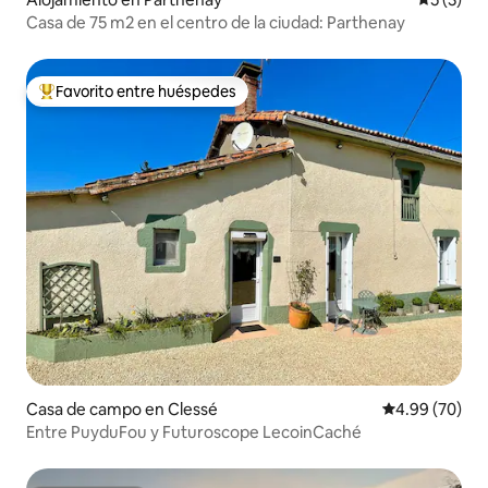
Casa de 75 m2 en el centro de la ciudad: Parthenay
Favorito entre huéspedes
Favorito entre huéspedes preferido
Casa de campo en Clessé
Calificación p
4.99 (70)
Entre PuyduFou y Futuroscope LecoinCaché