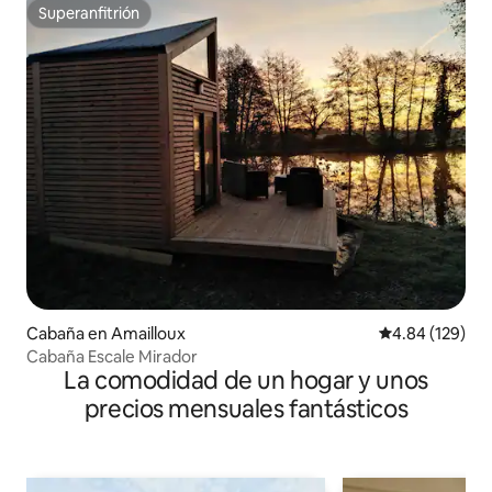
Superanfitrión
Superanfitrión
Cabaña en Amailloux
Calificación pr
4.84 (129)
Cabaña Escale Mirador
La comodidad de un hogar y unos
precios mensuales fantásticos