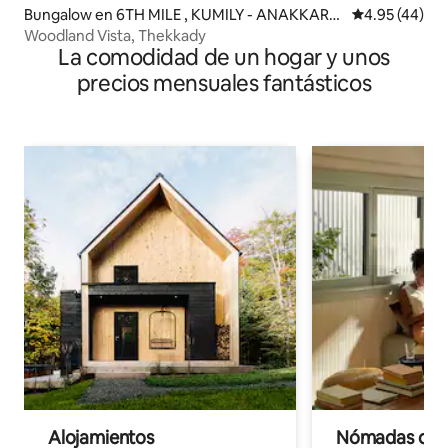
Bungalow en 6TH MILE , KUMILY - ANAKKARA
Calificación 
4.95 (44)
ROAD.
Woodland Vista, Thekkady
La comodidad de un hogar y unos
precios mensuales fantásticos
Alojamientos
Nómadas digit