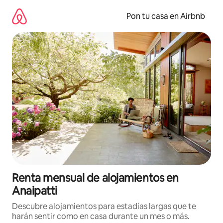
Omite
el
Pon tu casa en Airbnb
contenido
Renta mensual de alojamientos en
Anaipatti
Descubre alojamientos para estadías largas que te
harán sentir como en casa durante un mes o más.