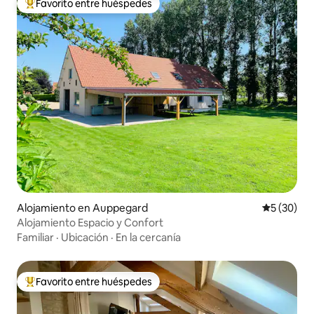
Favorito entre huéspedes
Favorito entre huéspedes preferido
Alojamiento en Auppegard
Calificaci
5 (30)
Alojamiento Espacio y Confort
Familiar
·
Ubicación
·
En la cercanía
Favorito entre huéspedes
Favorito entre huéspedes preferido