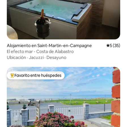
Alojamiento en Saint-Martin-en-Campagne
Calificaci
5 (35)
El efecto mar - Costa de Alabastro
Ubicación
·
Jacuzzi
·
Desayuno
Favorito entre huéspedes
Favorito entre huéspedes preferido