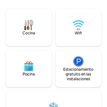
alojamiento turístico amueblado de 3
cabaña. Aparcamie
estrellas. Capacidad 4-5 personas. Kit de
vehículos.
bienvenida bebé. Muebles de jardín.
Barbacoa, tumbonas. Ropa de cama
Opción de toallas (4 €/persona) y
limpieza al final de la estancia (50€).
Fianza 300 € (cheque no cobrado o
efectivo)
Cocina
Wifi
Estacionamiento
Piscina
gratuito en las
instalaciones