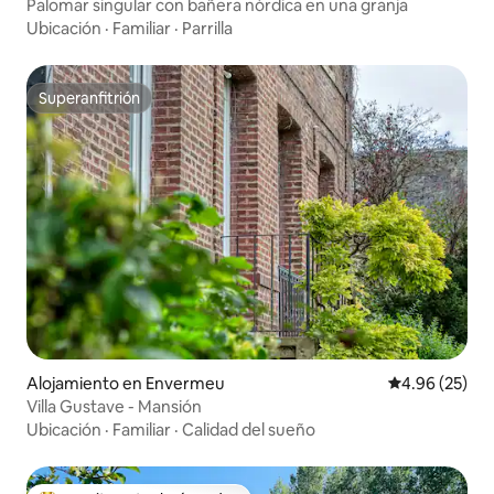
Palomar singular con bañera nórdica en una granja
Ubicación
·
Familiar
·
Parrilla
Superanfitrión
Superanfitrión
Alojamiento en Envermeu
Calificación p
4.96 (25)
Villa Gustave - Mansión
Ubicación
·
Familiar
·
Calidad del sueño