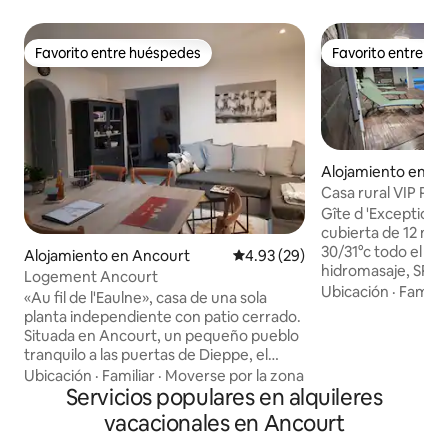
Favorito entre huéspedes
Favorito entre h
Favorito entre huéspedes
Favorito entre h
Alojamiento en S
Casa rural VIP Pisc
m/spa/sauna/baño
Gîte d 'Exception 
cubierta de 12 met
30/31°c todo el añ
Alojamiento en Ancourt
Calificación promedio: 4.93 de 
4.93 (29)
hidromasaje, SPA/j
Logement Ancourt
vapor, tetera, cro
Ubicación
·
Familia
«Au fil de l'Eaulne», casa de una sola
sonido, duchas nórdicas..
planta independiente con patio cerrado.
Normandía, esta c
Situada en Ancourt, un pequeño pueblo
permite tener un 
tranquilo a las puertas de Dieppe, el
incorporado en tu casa! La ca
mercado más bonito de Francia, y su
Ubicación
·
Familiar
·
Moverse por la zona
una superficie inte
puerto deportivo y al pie del bosque de
Servicios populares en alquileres
incluyendo 160 m² 
Arques, punto de partida de diversas
vacacionales en Ancourt
relajación acuátic
excursiones. Clasificado como
directamente desde