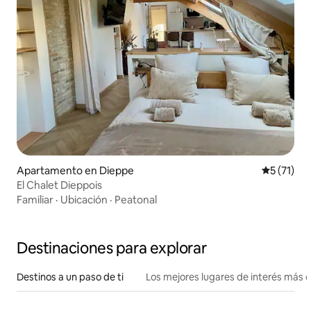
Apartamento en Dieppe
Calificaci
5 (71)
El Chalet Dieppois
Familiar
·
Ubicación
·
Peatonal
Destinaciones para explorar
Destinos a un paso de ti
Los mejores lugares de interés más 