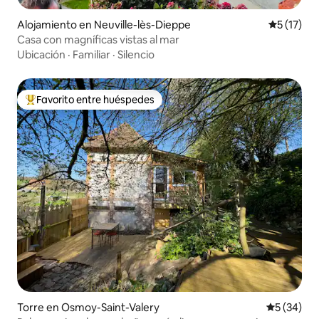
Alojamiento en Neuville-lès-Dieppe
Calificaci
5 (17)
Casa con magníficas vistas al mar
Ubicación
·
Familiar
·
Silencio
Favorito entre huéspedes
Favorito entre huéspedes preferido
Torre en Osmoy-Saint-Valery
Calificaci
5 (34)