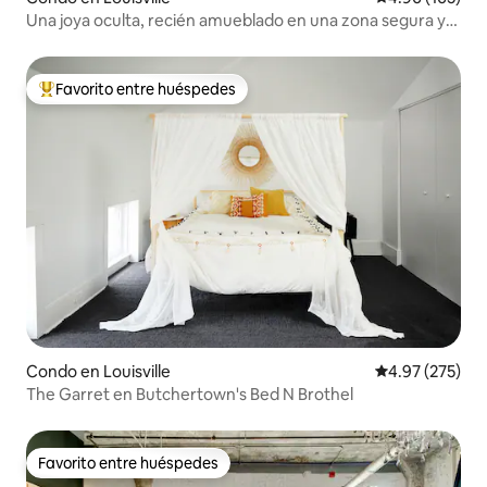
Una joya oculta, recién amueblado en una zona segura y
estupenda.
Favorito entre huéspedes
Favorito entre huéspedes preferido
Condo en Louisville
Calificación pr
4.97 (275)
The Garret en Butchertown's Bed N Brothel
Favorito entre huéspedes
Favorito entre huéspedes