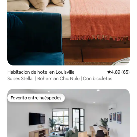
Habitación de hotel en Louisville
Calificación p
4.89 (65)
Suites Stellar | Bohemian Chic Nulu | Con bicicletas
Favorito entre huéspedes
Favorito entre huéspedes