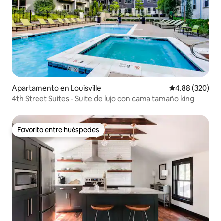
Apartamento en Louisville
Calificación pr
4.88 (320)
4th Street Suites - Suite de lujo con cama tamaño king
Favorito entre huéspedes
Favorito entre huéspedes