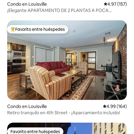
Condo en Louisville
Calificación p
4.97 (157)
¡Elegante APARTAMENTO DE 2 PLANTAS A POCA
DISTANCIA de todo en Highlands!
Favorito entre huéspedes
Favorito entre huéspedes preferido
Condo en Louisville
Calificación pr
4.99 (164)
Retiro tranquilo en 4th Street - ¡Aparcamiento incluido!
Favorito entre huéspedes