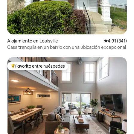
Alojamiento en Louisville
Calificación p
4.91 (341)
Casa tranquila en un barrio con una ubicación excepcional
Favorito entre huéspedes
Favorito entre huéspedes preferido