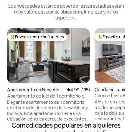
Los huéspedes están de acuerdo: estas estadías están
muy valoradas por su ubicación, limpieza y otros
aspectos.
Favorito entre huéspedes
Favorito entre
Favorito entre huéspedes preferido
Favorito entre hu
Condo en Louisvill
Apartamento en New Alban
Calificación promedio: 4.99 de 5
4.99 (135)
y
Camina hasta Bour
Apartamento de lujo de 1 dormitorio en
NULU | Aparcamie
el centro cerca de Louisville KY
Alójate en el cor
Elegante apartamento de 1 dormitorio
moderno departam
en el corazón del centro de New Albany,
baja te deja a uno
Indiana. Este apartamento tiene una
restaurantes, bar
ubicación céntrica cerca de excelentes
Comodidades populares en alquileres
tiendas locales de Louis
tiendas y fantásticos restaurantes en el
hasta tus lugares 
centro de New Albany, todo a poca