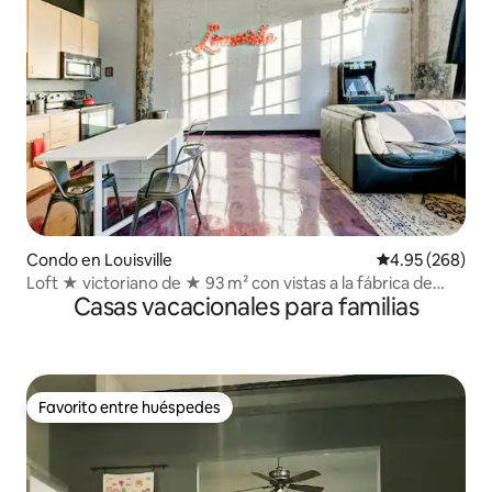
Condo en Louisville
Calificación pr
4.95 (268)
Loft ★ victoriano de ★ 93 m² con vistas a la fábrica de
Casas vacacionales para familias
vidrio de Louisville
Favorito entre huéspedes
Favorito entre huéspedes