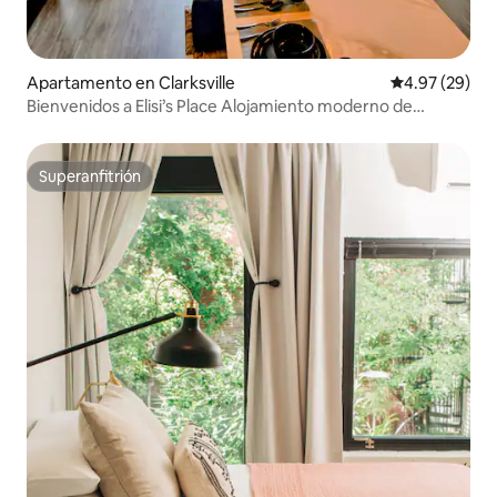
Apartamento en Clarksville
Calificación p
4.97 (29)
Bienvenidos a Elisi’s Place Alojamiento moderno de
2 habitaciones / 2 baños
Superanfitrión
Superanfitrión