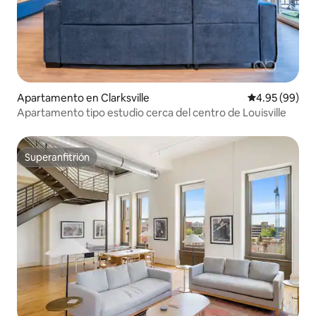
Apartamento en Clarksville
Calificación p
4.95 (99)
Apartamento tipo estudio cerca del centro de Louisville
Superanfitrión
Superanfitrión