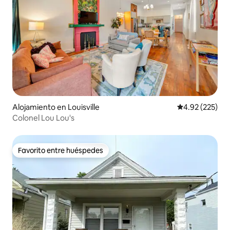
Alojamiento en Louisville
Calificación pr
4.92 (225)
Colonel Lou Lou's
Favorito entre huéspedes
Favorito entre huéspedes