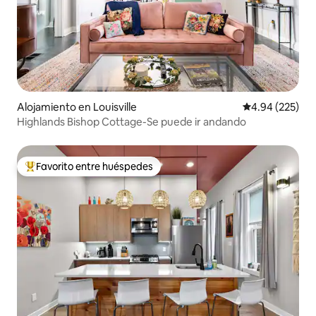
Alojamiento en Louisville
Calificación pr
4.94 (225)
Highlands Bishop Cottage-Se puede ir andando
Favorito entre huéspedes
Favorito entre huéspedes preferido