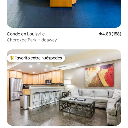
Condo en Louisville
Calificación p
4.83 (158)
Cherokee Park Hideaway
Favorito entre huéspedes
Favorito entre huéspedes preferido