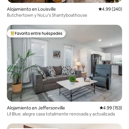
Alojamiento en Louisville
Calificación pr
4.99 (240)
Butchertown y NuLu's Shantyboathouse
Favorito entre huéspedes
Favorito entre huéspedes preferido
Alojamiento en Jeffersonville
Calificación p
4.99 (153)
Lil Blue: alegre casa totalmente renovada y actualizada