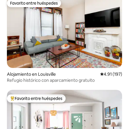
Favorito entre huéspedes
Favorito entre huéspedes
Alojamiento en Louisville
Calificación p
4.91 (197)
Refugio histórico con aparcamiento gratuito
Favorito entre huéspedes
Favorito entre huéspedes preferido