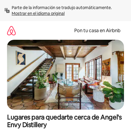
Omite
Parte de la información se tradujo automáticamente. 
el
Mostrar en el idioma original
contenido
Pon tu casa en Airbnb
Lugares para quedarte cerca de Angel's
Envy Distillery