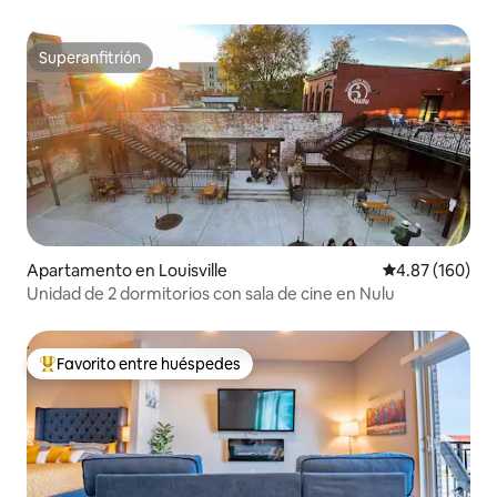
Superanfitrión
Superanfitrión
Apartamento en Louisville
Calificación pr
4.87 (160)
Unidad de 2 dormitorios con sala de cine en Nulu
Favorito entre huéspedes
Favorito entre huéspedes preferido