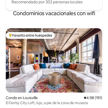
Recomendado por 302 personas locales
Condominios vacacionales con wifi
Favorito entre huéspedes
Favorito entre huéspedes preferido
Condo en Louisville
Calificación p
4.98 (191)
El Derby City Loft, lujo, a pie de la zona de museos