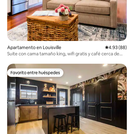
Apartamento en Louisville
Calificación p
4.93 (88)
Suite con cama tamaño king, wifi gratis y café cerca de
NULU
Favorito entre huéspedes
Favorito entre huéspedes