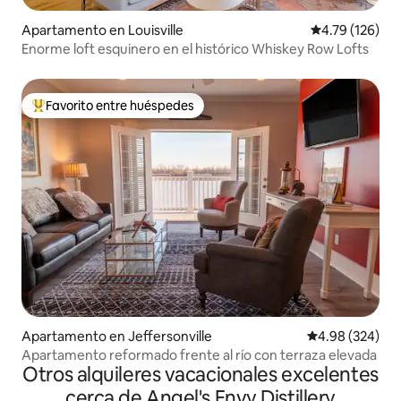
Apartamento en Louisville
Calificación p
4.79 (126)
Enorme loft esquinero en el histórico Whiskey Row Lofts
Favorito entre huéspedes
Favorito entre huéspedes preferido
Apartamento en Jeffersonville
Calificación pr
4.98 (324)
Apartamento reformado frente al río con terraza elevada
Otros alquileres vacacionales excelentes
cerca de Angel's Envy Distillery