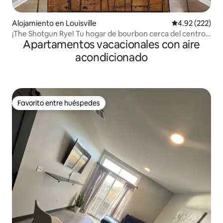
Alojamiento en Louisville
Calificación pr
4.92 (222)
¡The Shotgun Rye! Tu hogar de bourbon cerca del centro
Apartamentos vacacionales con aire
de la ciudad
acondicionado
Favorito entre huéspedes
Favorito entre huéspedes