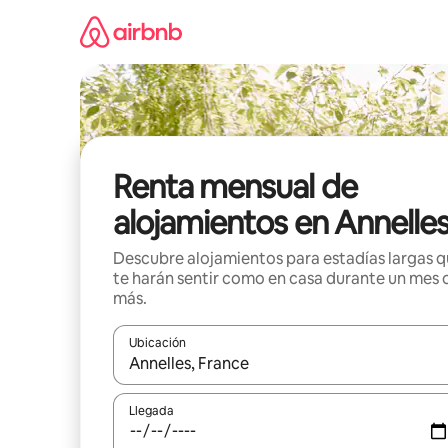
Omite
el
contenido
Renta mensual de
alojamientos en Annelle
Descubre alojamientos para estadías largas 
te harán sentir como en casa durante un mes 
más.
Ubicación
Cuando los resultados estén disponibles, navega co
Llegada