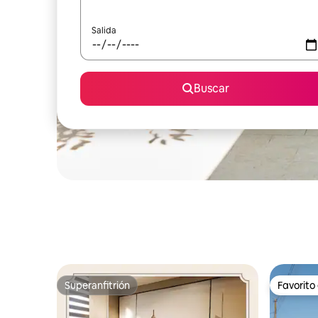
Salida
Buscar
Superanfitrión
Favorito
Superanfitrión
Favorito