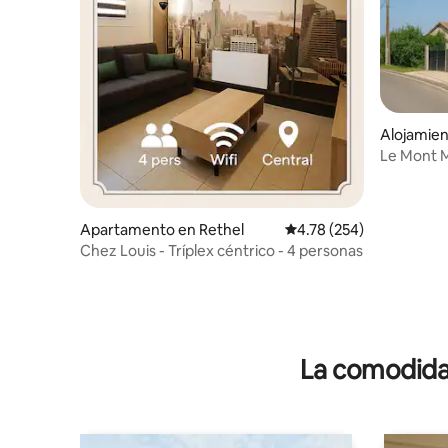
Alojamien
Le Mont M
Apartamento en Rethel
Calificación promedio: 
4.78 (254)
Chez Louis - Tríplex céntrico - 4 personas
La comodidad