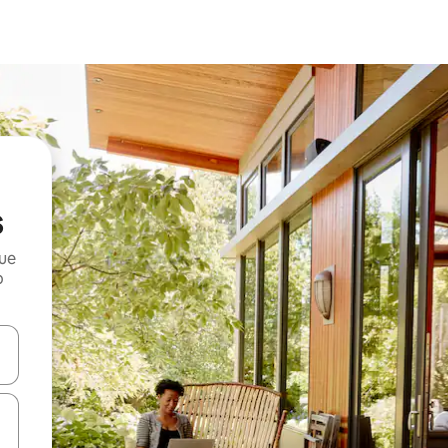
s
que
o
n las teclas de flecha hacia arriba y hacia abajo o explora con el tact