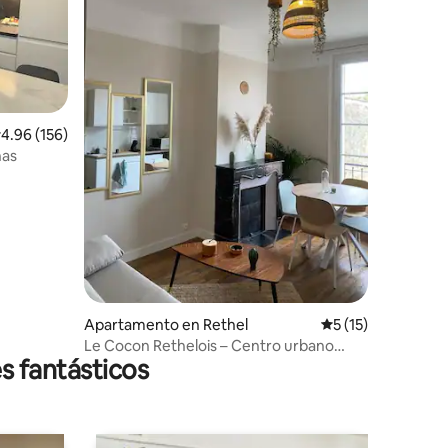
alificación promedio: 4.96 de 5, 156 reseñas
4.96 (156)
nas
Apartamento en Rethel
Calificación prome
5 (15)
Le Cocon Rethelois – Centro urbano
s fantásticos
tranquilo y acogedor