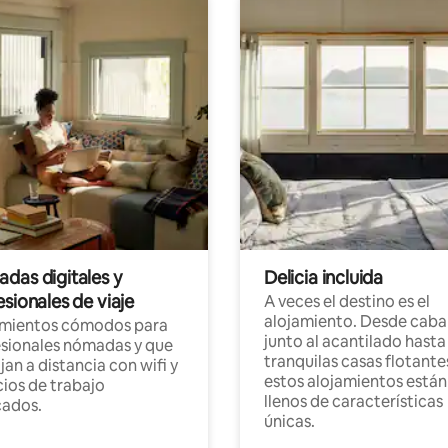
das digitales y
Delicia incluida
sionales de viaje
A veces el destino es el
alojamiento. Desde caba
amientos cómodos para
junto al acantilado hasta
sionales nómadas y que
tranquilas casas flotante
jan a distancia con wifi y
estos alojamientos están
ios de trabajo
llenos de características
cados.
únicas.