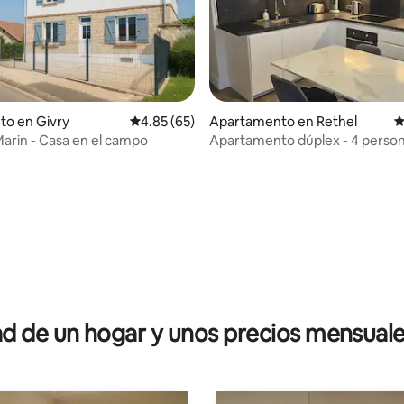
to en Givry
Calificación promedio: 4.85 de 5, 65 reseñas
4.85 (65)
Apartamento en Rethel
C
arin - Casa en el campo
Apartamento dúplex - 4 perso
4.78 de 5, 254 reseñas
 de un hogar y unos precios mensuale