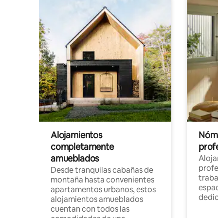
Alojamientos
Nóma
completamente
profe
amueblados
Aloj
profe
Desde tranquilas cabañas de
traba
montaña hasta convenientes
espac
apartamentos urbanos, estos
dedi
alojamientos amueblados
cuentan con todos las