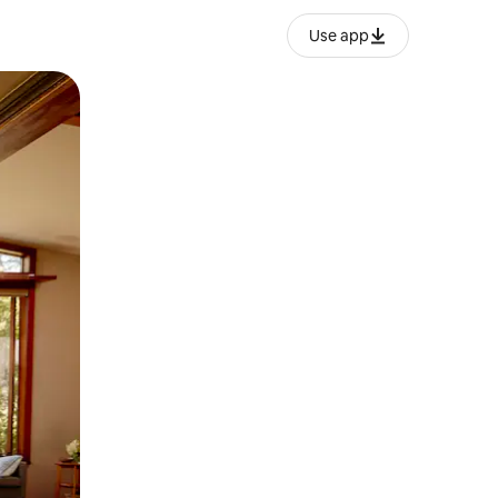
Use app
o o desliza el dedo.