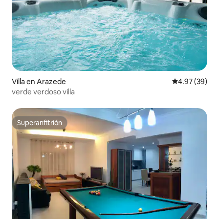
Villa en Arazede
Calificación p
4.97 (39)
verde verdoso villa
Superanfitrión
Superanfitrión