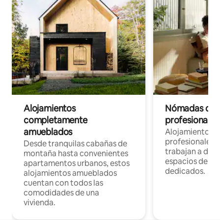
Alojamientos
Nómadas digit
completamente
profesionales 
amueblados
Alojamientos 
profesionales 
Desde tranquilas cabañas de
trabajan a dist
montaña hasta convenientes
espacios de tr
apartamentos urbanos, estos
dedicados.
alojamientos amueblados
cuentan con todos las
comodidades de una
vivienda.