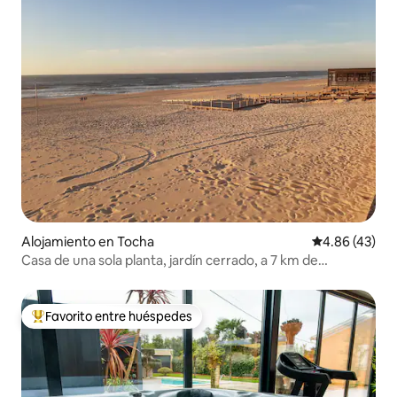
Alojamiento en Tocha
Calificación 
4.86 (43)
Casa de una sola planta, jardín cerrado, a 7 km de
Surf&Plage Tocha
Favorito entre huéspedes
Favorito entre huéspedes preferido