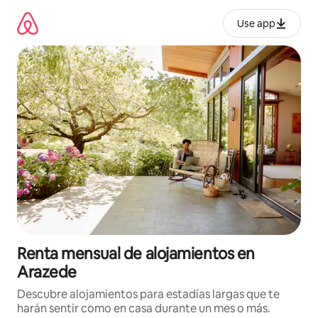
Omite
el
Use app
contenido
Renta mensual de alojamientos en
Arazede
Descubre alojamientos para estadías largas que te
harán sentir como en casa durante un mes o más.