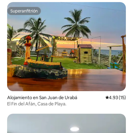
Superanfitrión
Superanfitrión
Alojamiento en San Juan de Urabá
Calificación 
4.93 (15)
El Fin del Afán, Casa de Playa.