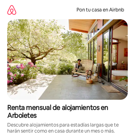
Omite
el
Pon tu casa en Airbnb
contenido
Renta mensual de alojamientos en
Arboletes
Descubre alojamientos para estadías largas que te
harán sentir como en casa durante un mes o más.