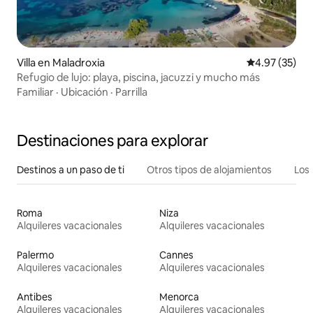
Villa en Maladroxia
Calificación 
4.97 (35)
Refugio de lujo: playa, piscina, jacuzzi y mucho más
Familiar
·
Ubicación
·
Parrilla
Destinaciones para explorar
Destinos a un paso de ti
Otros tipos de alojamientos
Los 
Roma
Niza
Alquileres vacacionales
Alquileres vacacionales
Palermo
Cannes
Alquileres vacacionales
Alquileres vacacionales
Antibes
Menorca
Alquileres vacacionales
Alquileres vacacionales