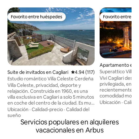
Favorito entre huéspedes
Favorito entre h
Favorito entre huéspedes
Favorito entre h
Apartamento en Ca
Superattico Villan
Suite de invitados en Cagliari
Calificación promedio: 4.94 de 5
4.94 (117)
Vivi Cagliari desd
Estudio romántico Villa Celeste Cerdeña
privilegiada, en un
Villa Celeste, privacidad, deporte y
recientemente re
relajación. Construida en 1960, es una
comodidad moder
villa exclusiva en Cagliari a solo 5 minutos
histórico. A pocos pasos del Bastione
Ubicación
·
Calida
en coche del centro de la ciudad. Es muy
Saint Remy, cerca
privada, junto al mar, con acceso directo
Ubicación
·
Calidad-precio
·
Calidad del
típicos y boutiques exc
a la playa de Cala Bernat, pasando por las
sueño
terraza de 100 me
rocas. Las colinas de detrás ofrecen
Servicios populares en alquileres
vistas impresionan
vistas impresionantes y monumentos
vacacionales en Arbus
Cagliari y el golfo 
antiguos, perfectos para practicar
relajarse y cenar al 
senderismo o ciclismo de montaña.