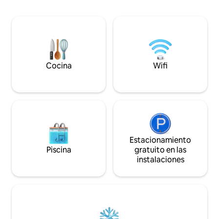
Habitaciones lumi
Cerca de la casa hay 3 excelentes
con estilo sala de
restaurantes. Se recomienda un coche,
correderas, cocin
un SUV es mejor, ya que la carretera es
habitaciones acog
un poco accidentada en algunos lugares.
descanso perfect
El aparcamiento es gratuito.
Cocina
Wifi
Estacionamiento
Piscina
gratuito en las
instalaciones