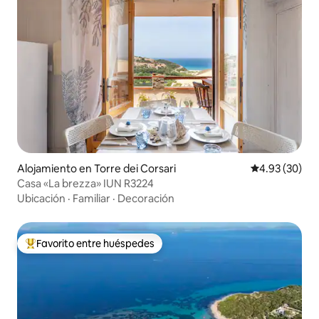
Alojamiento en Torre dei Corsari
Calificación p
4.93 (30)
Casa «La brezza» IUN R3224
Ubicación
·
Familiar
·
Decoración
Favorito entre huéspedes
Favorito entre huéspedes preferido