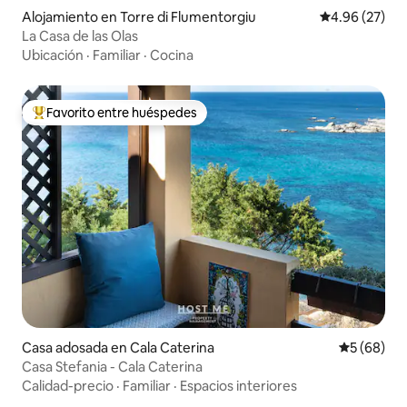
Alojamiento en Torre di Flumentorgiu
Calificación p
4.96 (27)
La Casa de las Olas
Ubicación
·
Familiar
·
Cocina
Favorito entre huéspedes
Favorito entre huéspedes preferido
Casa adosada en Cala Caterina
Calificaci
5 (68)
Casa Stefania - Cala Caterina
Calidad-precio
·
Familiar
·
Espacios interiores