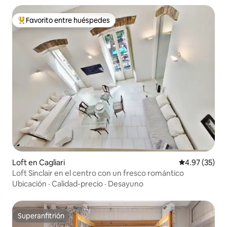
Favorito entre huéspedes
Favorito entre huéspedes preferido
Loft en Cagliari
Calificación 
4.97 (35)
Loft Sinclair en el centro con un fresco romántico
Ubicación
·
Calidad-precio
·
Desayuno
Superanfitrión
Superanfitrión