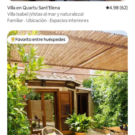
Villa en Quartu Sant'Elena
Calificación p
4.98 (62)
Villa Isabel ¡Vistas al mar y naturaleza!
Familiar
·
Ubicación
·
Espacios interiores
Favorito entre huéspedes
Favorito entre huéspedes preferido