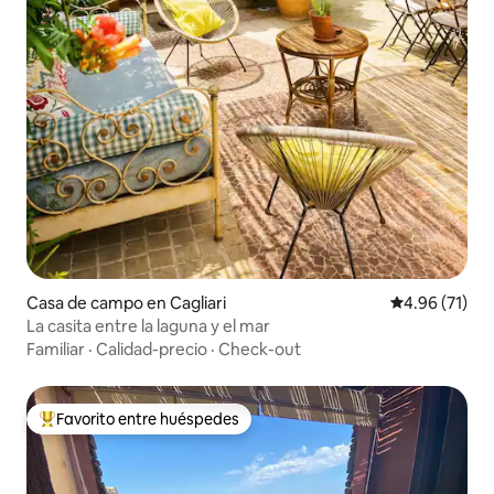
Casa de campo en Cagliari
Calificación 
4.96 (71)
La casita entre la laguna y el mar
Familiar
·
Calidad-precio
·
Check-out
Favorito entre huéspedes
Favorito entre huéspedes preferido