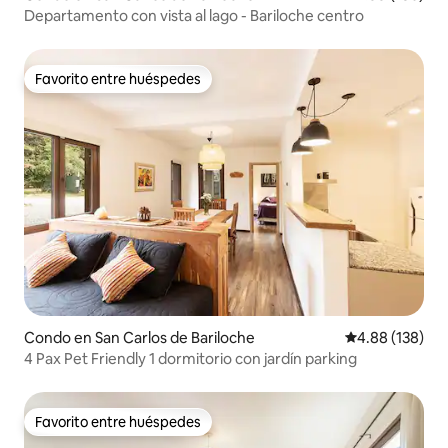
Departamento con vista al lago - Bariloche centro
Favorito entre huéspedes
Favorito entre huéspedes
Condo en San Carlos de Bariloche
Calificación pr
4.88 (138)
4 Pax Pet Friendly 1 dormitorio con jardín parking
Favorito entre huéspedes
Favorito entre huéspedes