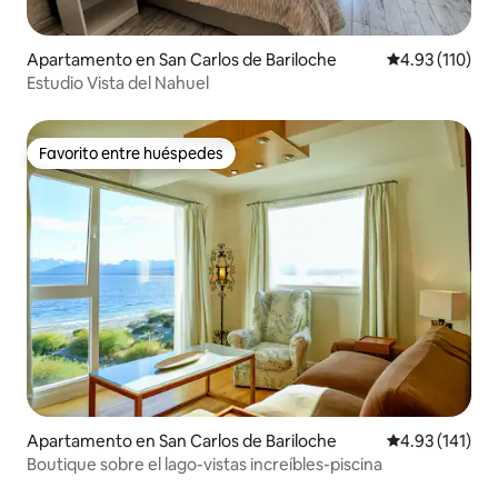
Apartamento en San Carlos de Bariloche
Calificación p
4.93 (110)
Estudio Vista del Nahuel
Favorito entre huéspedes
Favorito entre huéspedes
Apartamento en San Carlos de Bariloche
Calificación p
4.93 (141)
Boutique sobre el lago-vistas increíbles-piscina