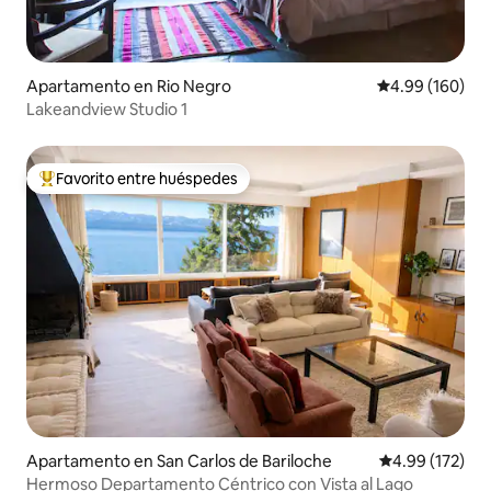
Apartamento en Ri­o Negro
Calificación pr
4.99 (160)
Lakeandview Studio 1
Favorito entre huéspedes
Favorito entre huéspedes preferido
Apartamento en San Carlos de Bariloche
Calificación p
4.99 (172)
Hermoso Departamento Céntrico con Vista al Lago