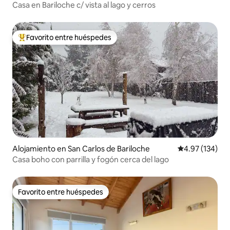
Casa en Bariloche c/ vista al lago y cerros
Favorito entre huéspedes
Favorito entre huéspedes preferido
Alojamiento en San Carlos de Bariloche
Calificación p
4.97 (134)
Casa boho con parrilla y fogón cerca del lago
Favorito entre huéspedes
Favorito entre huéspedes