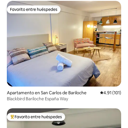
Favorito entre huéspedes
Favorito entre huéspedes
Apartamento en San Carlos de Bariloche
Calificación p
4.91 (101)
Blackbird Bariloche España Way
Favorito entre huéspedes
Favorito entre huéspedes preferido