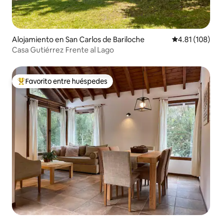
Alojamiento en San Carlos de Bariloche
Calificación p
4.81 (108)
Casa Gutiérrez Frente al Lago
Favorito entre huéspedes
Favorito entre huéspedes preferido