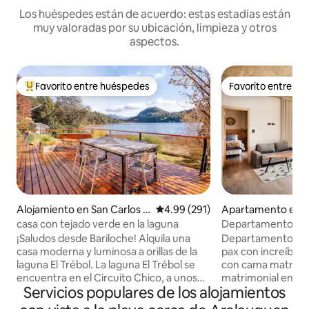
Los huéspedes están de acuerdo: estas estadías están
muy valoradas por su ubicación, limpieza y otros
aspectos.
Favorito entre huéspedes
Favorito entre h
Favorito entre huéspedes preferido
Favorito entre h
Alojamiento en San Carlos d
Calificación promedio: 4.99 de 5
4.99 (291)
Apartamento en S
e Bariloche
de Bariloche
casa con tejado verde en la laguna
Departamento con v
playa
¡Saludos desde Bariloche! Alquila una
Departamento en 
casa moderna y luminosa a orillas de la
pax con increíble vista al
laguna El Trébol. La laguna El Trébol se
con cama matrimon
encuentra en el Circuito Chico, a unos
matrimonial en el 
Servicios populares de los alojamientos
30 minutos en coche del centro de
con ducha. Cocina
Bariloche. Cuando te encuentres en el
horno eléctrico, h