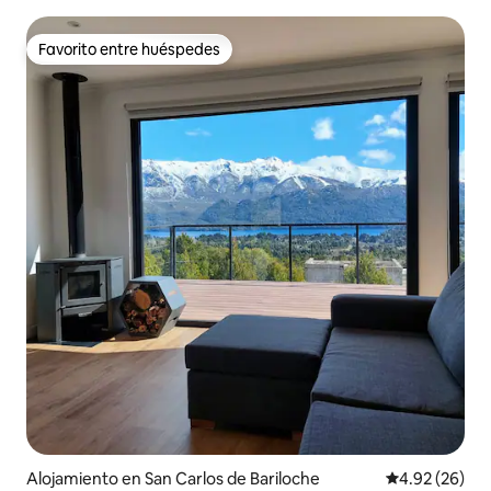
Favorito entre huéspedes
Favorito entre huéspedes
Alojamiento en San Carlos de Bariloche
Calificación p
4.92 (26)