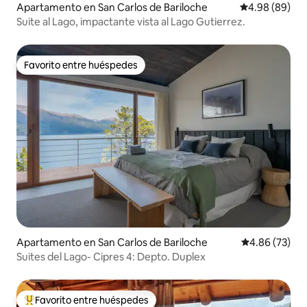
Apartamento en San Carlos de Bariloche
Calificación p
4.98 (89)
Suite al Lago, impactante vista al Lago Gutierrez.
Favorito entre huéspedes
Favorito entre huéspedes
Apartamento en San Carlos de Bariloche
Calificación p
4.86 (73)
Suites del Lago- Cipres 4: Depto. Duplex
Favorito entre huéspedes
Favorito entre huéspedes preferido