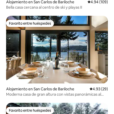
Alojamiento en San Carlos de Bariloche
Calificación pr
4.94 (109)
Bella casa cercana al centro de ski y playas II
Favorito entre huéspedes
Favorito entre huéspedes
Alojamiento en San Carlos de Bariloche
Calificación p
4.93 (29)
Moderna casa de gran altura con vistas panorámicas al
lago Moreno
Favorito entre huéspedes
Favorito entre huéspedes