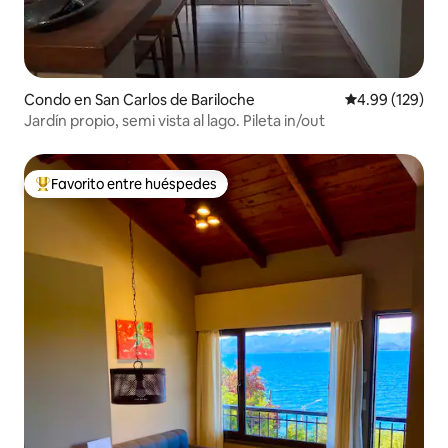
Condo en San Carlos de Bariloche
Calificación pr
4.99 (129)
Jardín propio, semi vista al lago. Pileta in/out
Favorito entre huéspedes
Favorito entre huéspedes preferido