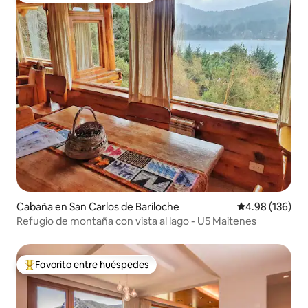
Cabaña en San Carlos de Bariloche
Calificación pr
4.98 (136)
Refugio de montaña con vista al lago - U5 Maitenes
Favorito entre huéspedes
Favorito entre huéspedes preferido