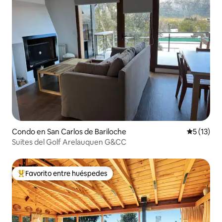
Condo en San Carlos de Bariloche
Calificaci
5 (13)
Suites del Golf Arelauquen G&CC
Favorito entre huéspedes
Favorito entre huéspedes preferido