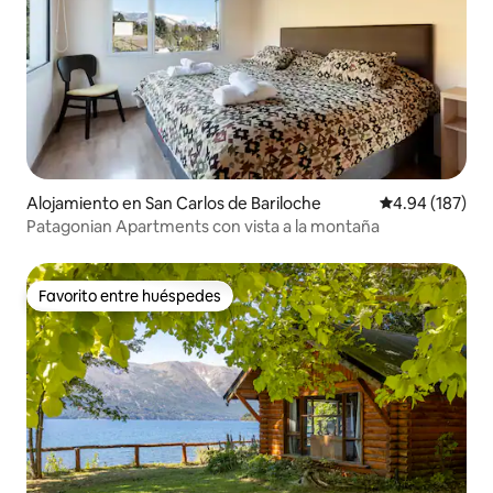
Alojamiento en San Carlos de Bariloche
Calificación pr
4.94 (187)
Patagonian Apartments con vista a la montaña
Favorito entre huéspedes
Favorito entre huéspedes