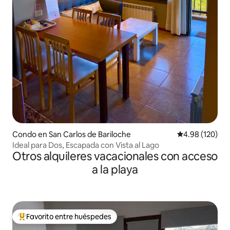
Condo en San Carlos de Bariloche
Calificación pr
4.98 (120)
Ideal para Dos, Escapada con Vista al Lago
Otros alquileres vacacionales con acceso
a la playa
Favorito entre huéspedes
Favorito entre huéspedes preferido