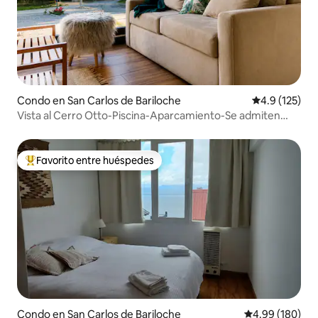
Condo en San Carlos de Bariloche
Calificación 
4.9 (125)
Vista al Cerro Otto-Piscina-Aparcamiento-Se admiten
mascotas
Favorito entre huéspedes
Favorito entre huéspedes preferido
Condo en San Carlos de Bariloche
Calificación pr
4.99 (180)