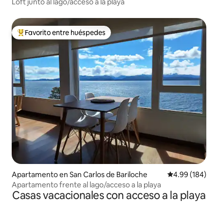
Loft junto al lago/acceso a la playa
Favorito entre huéspedes
Favorito entre huéspedes preferido
Apartamento en San Carlos de Bariloche
Calificación pr
4.99 (184)
Apartamento frente al lago/acceso a la playa
Casas vacacionales con acceso a la playa