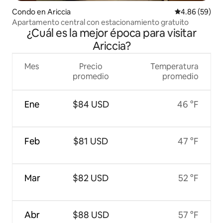
Condo en Ariccia
Calificación p
4.86 (59)
Apartamento central con estacionamiento gratuito
¿Cuál es la mejor época para visitar
Ariccia?
Mes
Precio
Temperatura
promedio
promedio
Ene
$84 USD
46 °F
Feb
$81 USD
47 °F
Mar
$82 USD
52 °F
Abr
$88 USD
57 °F