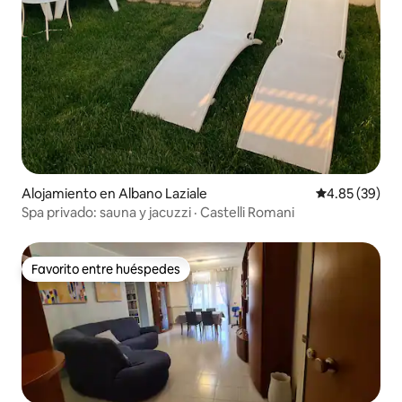
Alojamiento en Albano Laziale
Calificación p
4.85 (39)
Spa privado: sauna y jacuzzi · Castelli Romani
Favorito entre huéspedes
Favorito entre huéspedes