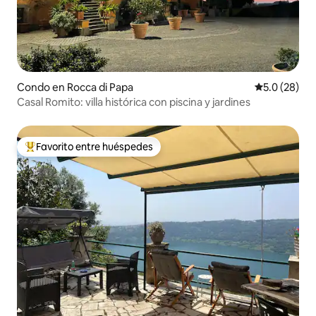
Condo en Rocca di Papa
Calificación
5.0 (28)
Casal Romito: villa histórica con piscina y jardines
Favorito entre huéspedes
Favorito entre huéspedes preferido