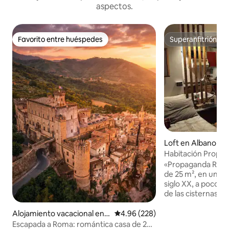
aspectos.
Favorito entre huéspedes
Superanfitrión
Favorito entre huéspedes
Superanfitrión
Loft en Albano Laz
Habitación Propa
«Propaganda Room
de 25 m², en un edi
siglo XX, a pocos p
de las cisternas r
bosque de los Cap
magníficas vistas 
Alojamiento vacacional en S
Calificación promedio: 4.96 de 5
4.96 (228)
Situado en la plan
an Gregorio da Sassola
Escapada a Roma: romántica casa de 2