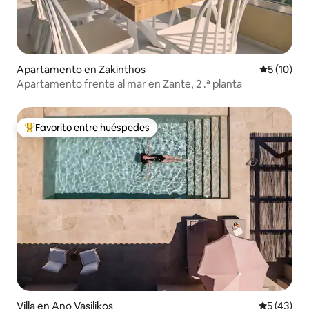
Apartamento en Zakinthos
Calificaci
5 (10)
Apartamento frente al mar en Zante, 2 .ª planta
Favorito entre huéspedes
Favorito entre huéspedes preferido
Villa en Ano Vasilikos
Calificaci
5 (43)