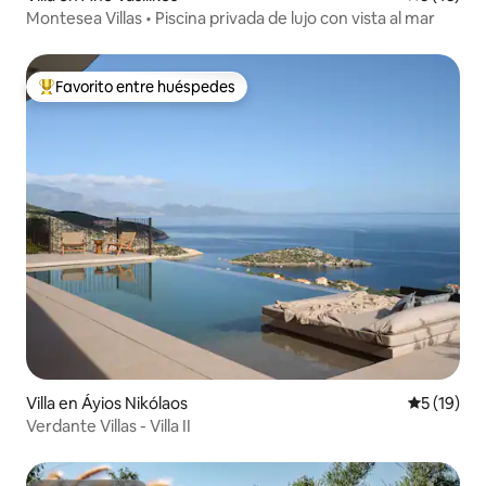
Montesea Villas • Piscina privada de lujo con vista al mar
Favorito entre huéspedes
Favorito entre huéspedes preferido
Villa en Áyios Nikólaos
Calificaci
5 (19)
Verdante Villas - Villa II