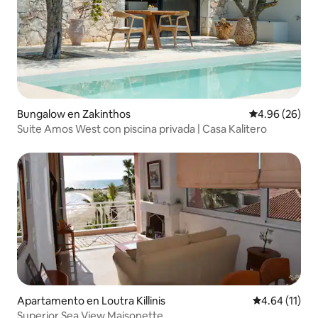
Bungalow en Zakinthos
Calificación p
4.96 (26)
Suite Amos West con piscina privada | Casa Kalitero
Apartamento en Loutra Killinis
Calificación 
4.64 (11)
Superior Sea View Maisonette