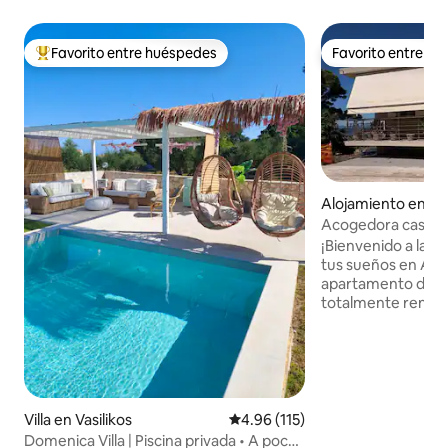
Favorito entre huéspedes
Favorito entre h
Favorito entre huéspedes preferido
Favorito entre h
Alojamiento en Ar
Acogedora casa de
m de la playa
¡Bienvenido a la c
tus sueños en Arc
apartamento de 8
totalmente renova
perfecto para tu 
muebles nuevos, 
equipada y televis
podrás relajarte c
El apartamento cu
vista al mar y es
Villa en Vasilikos
Calificación promedio: 4.96 de 5
4.96 (115)
ubicado a solo 5 mi
Domenica Villa | Piscina privada • A pocos