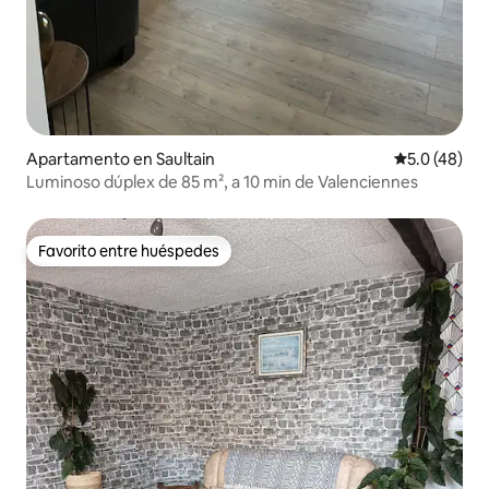
Apartamento en Saultain
Calificación
5.0 (48)
Luminoso dúplex de 85 m², a 10 min de Valenciennes
Favorito entre huéspedes
Favorito entre huéspedes