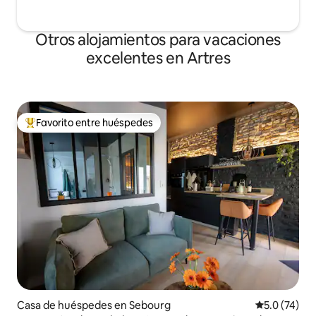
Otros alojamientos para vacaciones
excelentes en Artres
Favorito entre huéspedes
Favorito entre huéspedes preferido
Casa de huéspedes en Sebourg
Calificación
5.0 (74)