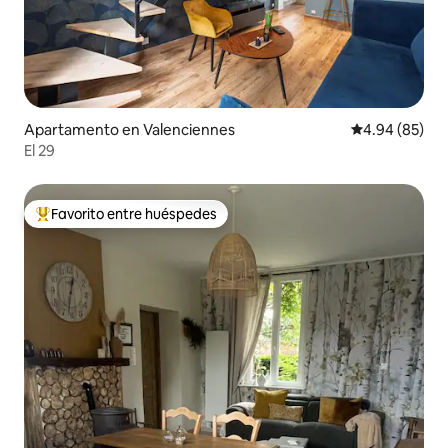
Apartamento en Valenciennes
Calificación p
4.94 (85)
El 29
Favorito entre huéspedes
Favorito entre huéspedes preferido