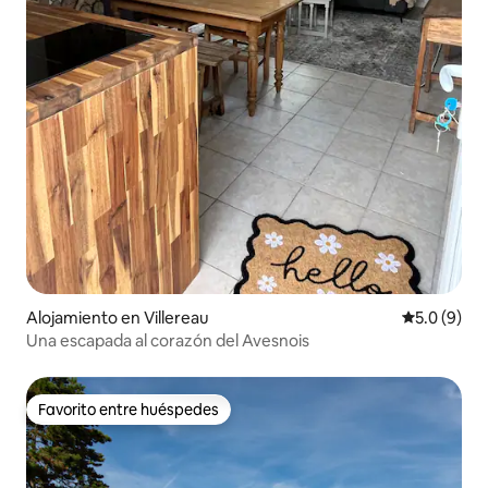
Alojamiento en Villereau
Calificació
5.0 (9)
Una escapada al corazón del Avesnois
Favorito entre huéspedes
Favorito entre huéspedes