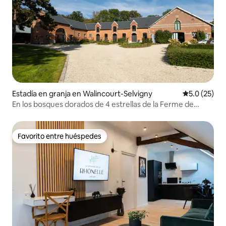
Estadía en granja en Walincourt-Selvigny
Calificación
5.0 (25)
En los bosques dorados de 4 estrellas de la Ferme de
Sorval
Favorito entre huéspedes
Favorito entre huéspedes