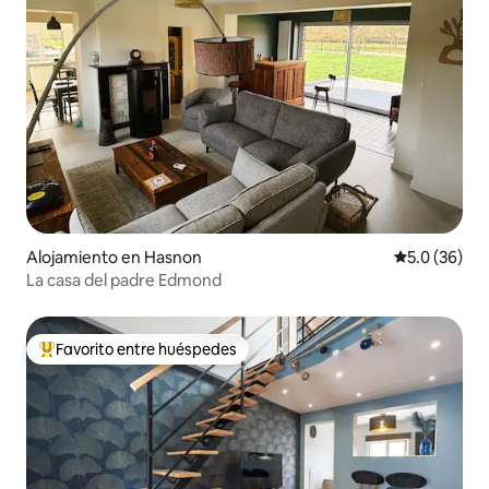
Alojamiento en Hasnon
Calificación
5.0 (36)
La casa del padre Edmond
Favorito entre huéspedes
Favorito entre huéspedes preferido