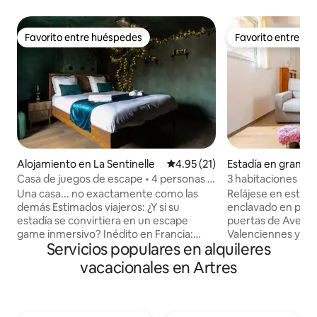
Favorito entre huéspedes
Favorito entre h
Favorito entre huéspedes
Favorito entre h
Alojamiento en La Sentinelle
Calificación promedio: 4.95 de 
4.95 (21)
Estadía en granja
es
Casa de juegos de escape • 4 personas •
3 habitaciones ba
Valenciennes/Lille
Una casa... no exactamente como las
Relájese en este a
demás Estimados viajeros: ¿Y si su
enclavado en plena
estadía se convirtiera en un escape
puertas de Avesno
game inmersivo? Inédito en Francia:
Valenciennes y Le
Servicios populares en alquileres
casa de 86 m² con escape room, nivel
un huerto de árbo
principiante a intermedio. Juego
antiguas, LA PO
vacacionales en Artres
opcional, recomendado... con un
ofrece alojamiento
objetivo: detener a la planta que está
acondicionado con
detrás de las misteriosas desapariciones
una terraza privad
de los propietarios. Algunas habitaciones
cuerpo de la gran