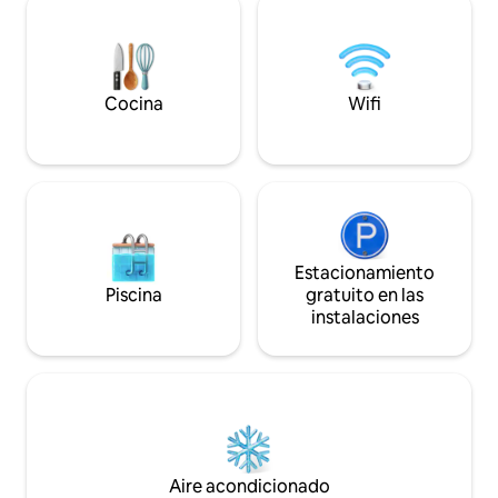
revelan pistas. Otras esconden secretos.
Posibilidad de visit
Depende de usted conectar los
animales previa so
elementos, resolver los enigmas y poner
continental con pr
fin a lo que está sucediendo aquí.
bajo petición con
Cocina
Wifi
Estacionamiento
Piscina
gratuito en las
instalaciones
Aire acondicionado