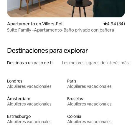
Apartamento en Villers-Pol
Calificación p
4.94 (34)
Suite Family -Apartamento-Baño privado con bañera
Destinaciones para explorar
Destinos a un paso de ti
Los mejores lugares de interés más 
Londres
París
Alquileres vacacionales
Alquileres vacacionales
Ámsterdam
Bruselas
Alquileres vacacionales
Alquileres vacacionales
Estrasburgo
Colonia
Alquileres vacacionales
Alquileres vacacionales