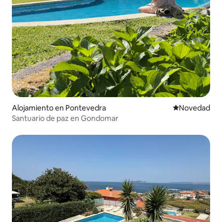
Alojamiento en Pontevedra
Lugar para ho
Novedad
Santuario de paz en Gondomar