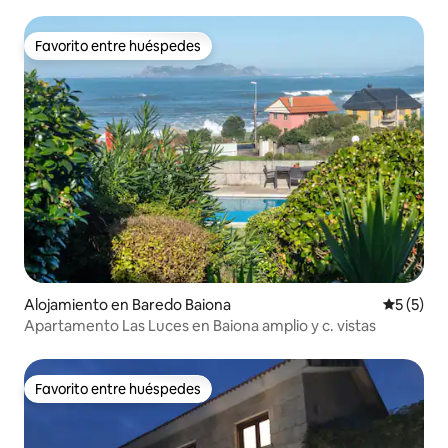
Favorito entre huéspedes
Favorito entre huéspedes
Alojamiento en Baredo Baiona
Calificac
5 (5)
Apartamento Las Luces en Baiona amplio y c. vistas
Favorito entre huéspedes
Favorito entre huéspedes