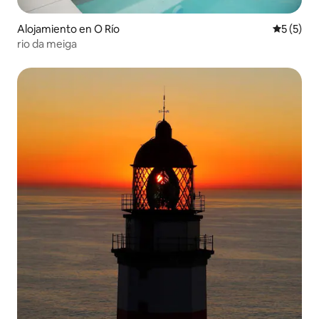
Alojamiento en O Río
Calificac
5 (5)
rio da meiga