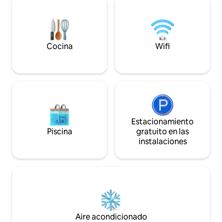
unas tumbonas donde relajarse después
entorno natural de 
de un baño en el jacuzzi oculto.
donde podrás prac
Margarida se encuentra en una
montar a caballo,
localización con vistas al mar.
Cocina
Wifi
Estacionamiento
Piscina
gratuito en las
instalaciones
Aire acondicionado