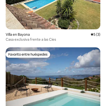
Villa en Bayona
Calificac
5 (3)
Casa exclusiva frente a las Cíes
Favorito entre huéspedes
Favorito entre huéspedes