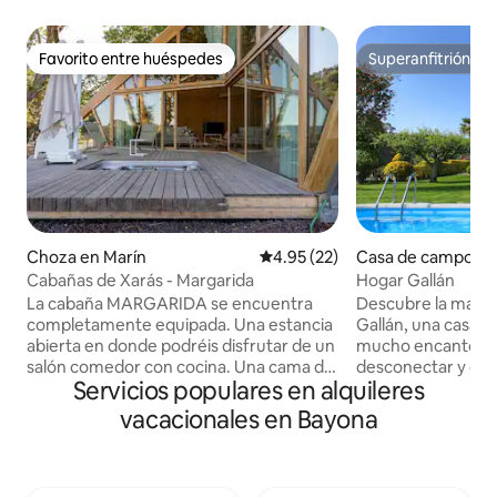
Favorito entre huéspedes
Superanfitrión
Favorito entre huéspedes
Superanfitrión
Choza en Marín
Calificación promedio: 4.95 de 
4.95 (22)
Casa de campo e
r
Cabañas de Xarás - Margarida
Hogar Gallán
La cabaña MARGARIDA se encuentra
Descubre la magia
completamente equipada. Una estancia
Gallán, una casa ru
abierta en donde podréis disfrutar de un
mucho encanto. A
salón comedor con cocina. Una cama de
desconectar y disf
Servicios populares en alquileres
matrimonio y un baño con una
y la tranquilidad e
espectacular bañera de acero. En un
para compartir con
vacacionales en Bayona
pequeño altillo los más pequeños podrán
Estamos a solo 20 
descansar en un saco nórdico para
de las mejores play
experimentar una manera de dormir
así que tendrás m
divertida. la preciosa terraza de madera,
divertirte. Además