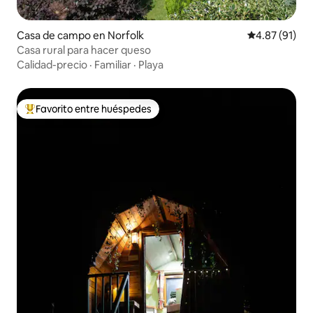
Casa de campo en Norfolk
Calificación 
4.87 (91)
Casa rural para hacer queso
Calidad-precio
·
Familiar
·
Playa
Favorito entre huéspedes
Favorito entre huéspedes preferido