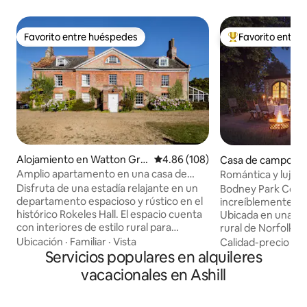
Favorito entre huéspedes
Favorito entre
Favorito entre huéspedes
Favorito entre hu
Alojamiento en Watton Gre
Calificación promedio: 4.86 de 5
4.86 (108)
Casa de campo en
en
Amplio apartamento en una casa de
Romántica y lujos
campo ideal para familias
parque privado
Disfruta de una estadía relajante en un
Bodney Park Cott
departamento espacioso y rústico en el
increíblemente ro
histórico Rokeles Hall. El espacio cuenta
Ubicada en una fin
con interiores de estilo rural para
rural de Norfolk, 
huéspedes que aprecian la comodidad y
sido recientement
Ubicación
·
Familiar
·
Vista
Calidad-precio
·
Ub
la historia. El departamento tiene
Servicios populares en alquileres
más altos estánda
estacionamiento (para 2 autos o más),
por suelo radiante
vacacionales en Ashill
una entrada privada y tiene capacidad
calidad en todas partes. Con m
para 8 personas (incluye 2 sofás cama
luz natural y vista
dobles). El Hall original (en 14 acres) fue
huéspedes pueden