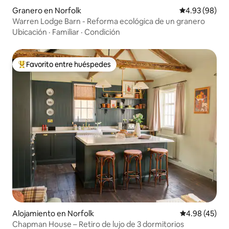
Granero en Norfolk
Calificación p
4.93 (98)
Warren Lodge Barn - Reforma ecológica de un granero
Ubicación
·
Familiar
·
Condición
Favorito entre huéspedes
Favorito entre huéspedes preferido
Alojamiento en Norfolk
Calificación 
4.98 (45)
Chapman House – Retiro de lujo de 3 dormitorios