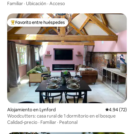
Familiar
·
Ubicación
·
Acceso
Favorito entre huéspedes
Favorito entre huéspedes preferido
Alojamiento en Lynford
Calificación p
4.94 (72)
Woodcutters: casa rural de 1 dormitorio en el bosque
Calidad-precio
·
Familiar
·
Peatonal