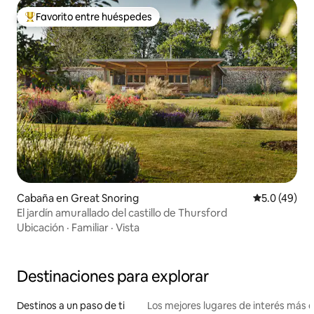
Favorito entre huéspedes
Favorito entre huéspedes preferido
Cabaña en Great Snoring
Calificación
5.0 (49)
El jardín amurallado del castillo de Thursford
Ubicación
·
Familiar
·
Vista
Destinaciones para explorar
Destinos a un paso de ti
Los mejores lugares de interés más 