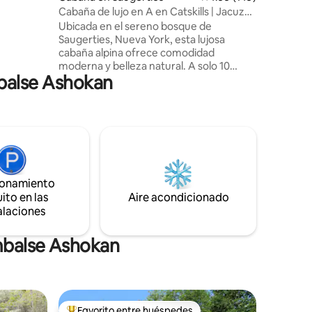
z y
Cabaña de lujo en A en Catskills | Jacuzzi
y sauna
Ubicada en el sereno bosque de
usca una
Saugerties, Nueva York, esta lujosa
ntica y
cabaña alpina ofrece comodidad
tercera
moderna y belleza natural. A solo 10
mbalse Ashokan
minutos de Woodstock y a 2 horas de
Nueva York, Nueva Jersey. Se encuentra
en un lote privado de 2 acres. Fácil
acceso. Con colchones Casper tamaño
queen prémium, una máquina de café
expreso Breville, un proyector 4K, un
fogón, una parrilla, un jacuzzi de madera
de cedro y sauna. ¡Se admiten perros! Un
ionamiento
refugio acogedor y elegante cerca de
ito en las
Aire acondicionado
rutas de senderismo, esquí y los mejores
alaciones
restaurantes de Catskills. ¡Visita nuestro
ig 'highwoodsaframe' para más!
mbalse Ashokan
Favorito entre huéspedes