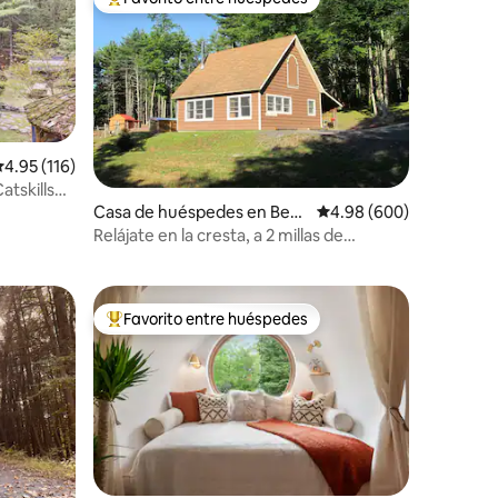
rido
Favorito entre huéspedes preferido
alificación promedio: 4.95 de 5, 116 reseñas
4.95 (116)
atskills
Casa de huéspedes en Bear
Calificación promedio: 
4.98 (600)
sville
Relájate en la cresta, a 2 millas de
Woodstock
Favorito entre huéspedes
rido
Favorito entre huéspedes preferido