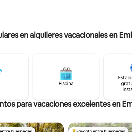
creando un espacio de vida feli
o luminoso, dulce, tranquilo y
saludable. Boulder Tree House es
n 3,5 acres de verde y bosque
perfecta para una pareja que b
oyo y vistas a las montañas.
experiencia emocionante, romá
de tu escapada de relax aquí! 😊
única, pero puede alojar a una 
persona.
permite fumar. xoxox anne 😊
ulares en alquileres vacacionales en E
Estac
Piscina
gratu
inst
entos para vacaciones excelentes en E
 entre huéspedes
Favorito entre huéspedes