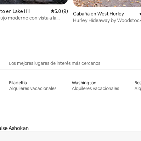
to en Lake Hill
Calificación promedio: 5.0 de 5, 9 reseñas
5.0 (9)
Cabaña en West Hurley
lujo moderno con vista a la
Hurley Hideaway by Woodstoc
.94 de 5, 380 reseñas
 jacuzzi
Ashokan Reservoir
Los mejores lugares de interés más cercanos
Filadelfia
Washington
Bo
Alquileres vacacionales
Alquileres vacacionales
Alq
lse Ashokan