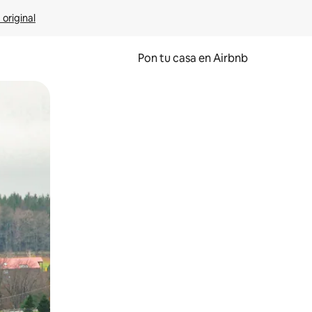
 original
Pon tu casa en Airbnb
o o desliza el dedo.