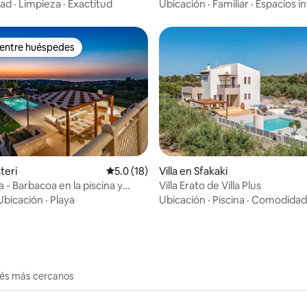
a o con amigos
dad
·
Limpieza
·
Exactitud
Ubicación
·
Familiar
·
Espacios in
 entre huéspedes
 entre huéspedes
o: 5.0 de 5, 3 reseñas
steri
Calificación promedio: 5.0 de 5, 18 reseñas
5.0 (18)
Villa en Sfakaki
la - Barbacoa en la piscina y
Villa Erato de Villa Plus
s vistas de 360°
Ubicación
·
Playa
Ubicación
·
Piscina
·
Comodidad
erés más cercanos