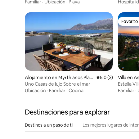
en famili
Familiar
·
Ubicación
·
Playa
Hospitali
Favorito
Favorito
Alojamiento en Myrthianos Plaki
Calificación promedi
5.0 (3)
Villa en A
as
Uno Casas de lujo Sobre el mar
Estella Vil
magnífica
Ubicación
·
Familiar
·
Cocina
Familiar
·
Destinaciones para explorar
Destinos a un paso de ti
Los mejores lugares de int