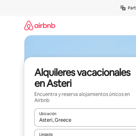
Omite
Part
el
contenido
Alquileres vacacionales
en Asteri
Encuentra y reserva alojamientos únicos en
Airbnb
Ubicación
Cuando los resultados estén disponibles, navega co
Llegada