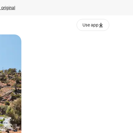
 original
Use app
o o desliza el dedo.