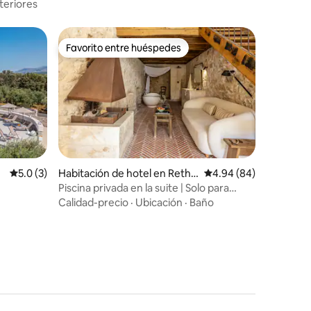
teriores
Favorito entre huéspedes
Favorito entre huéspedes
Calificación promedio: 5.0 de 5, 3 reseñas
5.0 (3)
Habitación de hotel en Rethy
Calificación promedio:
4.94 (84)
mno
Piscina privada en la suite | Solo para
adultos
Calidad-precio
·
Ubicación
·
Baño