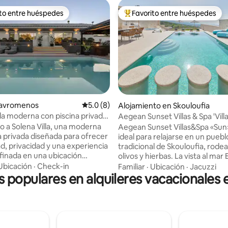
ito entre huéspedes
Favorito entre huéspedes
 entre huéspedes preferido
Favorito entre huéspedes prefe
 4.96 de 5, 96 reseñas
Stavromenos
Calificación promedio: 5.0 de 5, 8 reseñas
5.0 (8)
Alojamiento en Skouloufia
lla moderna con piscina privada,
Aegean Sunset Villas & Spa 'Vill
a playa
o a Solena Villa, una moderna
Aegean Sunset Villas&Spa «Sun» e
a privada diseñada para ofrecer
ideal para relajarse en un puebl
, privacidad y una experiencia
tradicional de Skouloufia, rode
efinada en una ubicación
olivos y hierbas. La vista al mar 
pero privilegiada a las afueras
puesta de sol harán que tus va
Ubicación
·
Check-in
Familiar
·
Ubicación
·
Jacuzzi
, Creta. Con una ubicación ideal
s populares en alquileres vacacionales 
sean magníficas. La villa tiene u
 dos aeropuertos principales de
infinita privada de 55 m² con sp
on el Aeropuerto Internacional de
piscina para niños. Los 2 dormit
78 km y el Aeropuerto
tienen baño privado y spa, cad
nal de Heraklion a 72 km, la villa
tiene un televisor inteligente c
n fácil acceso con un entorno
vía satélite. La cocina está tot