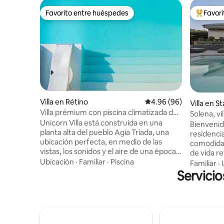
Favorito entre huéspedes
Favor
Favorito entre huéspedes
Favorito
Villa en Rétino
Calificación promedio:
4.96 (96)
Villa en 
Villa prémium con piscina climatizada de
Solena, vi
72 m² en la naturaleza
Unicorn Villa está construida en una
cerca de l
Bienvenid
planta alta del pueblo Agia Triada, una
residenci
ubicación perfecta, en medio de las
comodidad
vistas, los sonidos y el aire de una época
de vida r
pasada. Unicorn Villa está rodeada de
Ubicación
·
Familiar
·
Piscina
tranquila 
Familiar
·
una magnífica belleza natural, jardines de
de Rétino
Servicio
bonitos arbustos con flores y olivos que
entre los
ofrecen privacidad, relajación y al
la isla, c
huésped más exigente una comodidad
Chania a 
nivelada que es difícil de resistir. También
Internacio
el visitante puede visitar otras áreas y
combina u