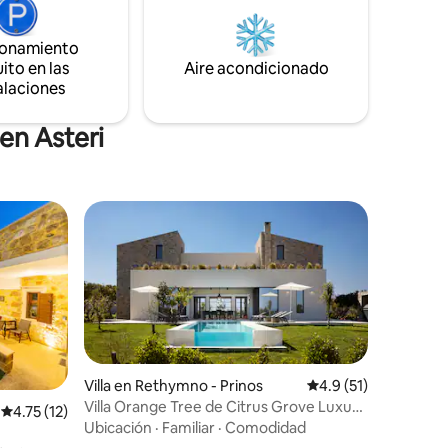
Golden Sands, es un paraíso para
us
familias, amigos y viajeros que buscan
 utilizar
ionamiento
una escapada cretense auténtica pero
lujosa.
ito en las
Aire acondicionado
alaciones
en Asteri
Villa en Rethymno - Prinos
Calificación promedi
4.9 (51)
Villa Orange Tree de Citrus Grove Luxury
Calificación promedio: 4.75 de 5, 12 reseñas
4.75 (12)
Villas
Ubicación
·
Familiar
·
Comodidad