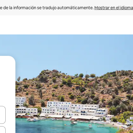
e de la información se tradujo automáticamente. 
Mostrar en el idioma
n las teclas de flecha hacia arriba y hacia abajo o explora con el tact