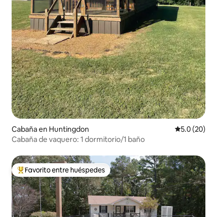
Cabaña en Huntingdon
Calificación
5.0 (20)
Cabaña de vaquero: 1 dormitorio/1 baño
Favorito entre huéspedes
Favorito entre huéspedes preferido