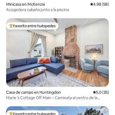
Minicasa en McKenzie
Calificación p
4.98 (58)
Acogedora cabaña junto a la piscina
Favorito entre huéspedes
Favorito entre huéspedes preferido
Casa de campo en Huntingdon
Calificación
5.0 (35)
Marie 's Cottage Off Main – Caminata al centro de la
ciudad
Favorito entre huéspedes