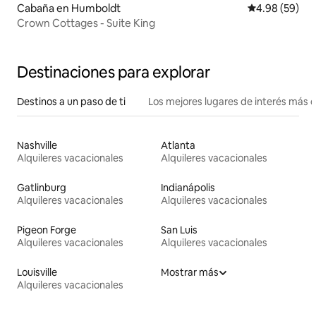
Cabaña en Humboldt
Calificación p
4.98 (59)
Crown Cottages - Suite King
Destinaciones para explorar
Destinos a un paso de ti
Los mejores lugares de interés más 
Nashville
Atlanta
Alquileres vacacionales
Alquileres vacacionales
Gatlinburg
Indianápolis
Alquileres vacacionales
Alquileres vacacionales
Pigeon Forge
San Luis
Alquileres vacacionales
Alquileres vacacionales
Louisville
Mostrar más
Alquileres vacacionales