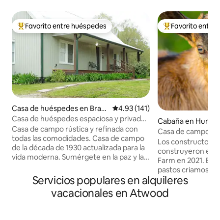
Favorito entre huéspedes
Favorito entre
Favorito entre huéspedes preferido
Favorito entre hu
Casa de huéspedes en Bradf
Calificación promedio: 4.93 de 5
4.93 (141)
ord
Casa de huéspedes espaciosa y privada
Cabaña en Hunti
en el campo
Casa de campo rústica y refinada con
Casa de campo A 
todas las comodidades. Casa de campo
Los constructores
de la década de 1930 actualizada para la
construyeron esta
vida moderna. Sumérgete en la paz y la
Farm en 2021. En 63 acres de bosques y
tranquilidad. Perfecta para ESTANCIAS
pastos criamos cab
PROLONGADAS (¡COMPRUEBA LOS
Servicios populares en alquileres
cabras alpinas par
DESCUENTOS!), artistas/escritores, en
partir de las cual
vacacionales en Atwood
busca de inspiración tranquila. Cocina
leche de cabra ar
completa, cafetera Keurig,
variedades. También cultivamos
lavadora/secadora, equipo de música.
calabazas de lufa 