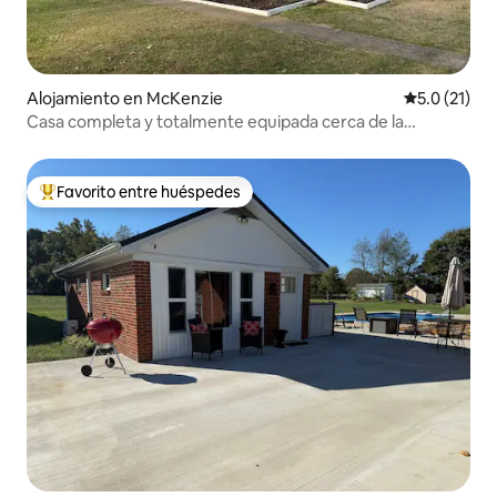
Alojamiento en McKenzie
Calificación
5.0 (21)
Casa completa y totalmente equipada cerca de la
Universidad de Bethel
Favorito entre huéspedes
Favorito entre huéspedes preferido