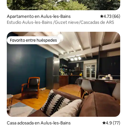
Apartamento en Aulus-les-Bains
Calificación 
4.73 (66)
Estudio Aulus-les-Bains /Guzet nieve/Cascadas de ARS
Favorito entre huéspedes
Favorito entre huéspedes
Casa adosada en Aulus-les-Bains
Calificación
4.9 (77)