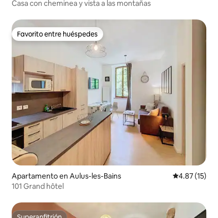
Casa con cheminea y vista a las montañas
Favorito entre huéspedes
Favorito entre huéspedes
Apartamento en Aulus-les-Bains
Calificación 
4.87 (15)
101 Grand hôtel
Superanfitrión