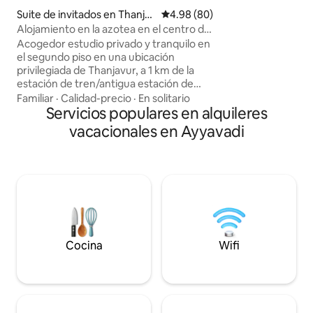
suelo, aire acondi
Suite de invitados en Thanjav
Calificación promedio: 4.98 de 
4.98 (80)
cuna de ventana C
ur
Alojamiento en la azotea en el centro de
de inducción, utens
la ciudad
Acogedor estudio privado y tranquilo en
jabón líquido, Gey
el segundo piso en una ubicación
occidentales Utili
privilegiada de Thanjavur, a 1 km de la
soporte para seca
estación de tren/antigua estación de
autobuses, a 4 km de la nueva estación
Familiar
·
Calidad-precio
·
En solitario
de autobuses, a 3 km del templo
Servicios populares en alquileres
Brihadeeshwara de la UNESCO. Cuenta
vacacionales en Ayyavadi
con aire acondicionado, cama doble, TV,
mininevera, cocina pequeña, agua
caliente, armarios. Energía solar con
respaldo de batería. Disfruta de jardín en
la terraza, comida casera (bajo petición),
artículos de aseo gratuitos, ayuda para
viajes locales y recomendaciones de
conductores/para viajes seguros. Ideal
para visitas a templos en Ana alrededor
Cocina
Wifi
de Thanjavur/Kumbakonam y estancias
relajantes.