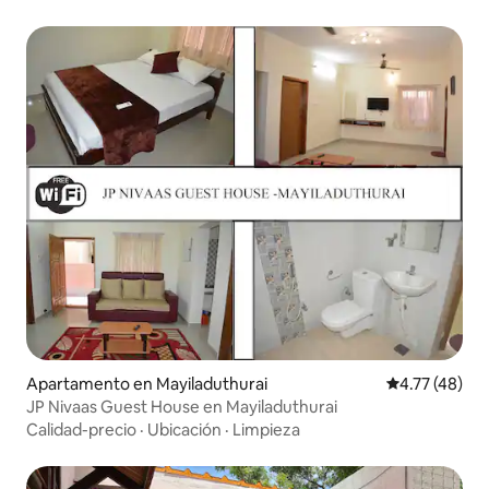
Apartamento en Mayiladuthurai
Calificación 
4.77 (48)
JP Nivaas Guest House en Mayiladuthurai
Calidad-precio
·
Ubicación
·
Limpieza