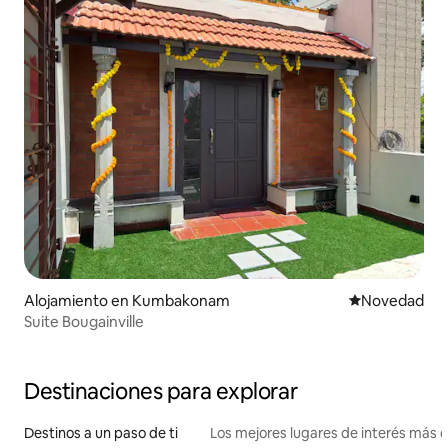
Alojamiento en Kumbakonam
Lugar para ho
Novedad
Suite Bougainville
Destinaciones para explorar
Destinos a un paso de ti
Los mejores lugares de interés más 