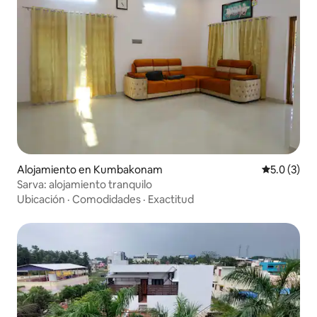
Alojamiento en Kumbakonam
Calificació
5.0 (3)
Sarva: alojamiento tranquilo
Ubicación
·
Comodidades
·
Exactitud