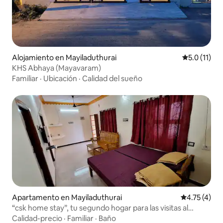
Alojamiento en Mayiladuthurai
Calificación
5.0 (11)
KHS Abhaya (Mayavaram)
Familiar
·
Ubicación
·
Calidad del sueño
Apartamento en Mayiladuthurai
Calificación
4.75 (4)
“csk home stay”, tu segundo hogar para las visitas al
templo
Calidad-precio
·
Familiar
·
Baño