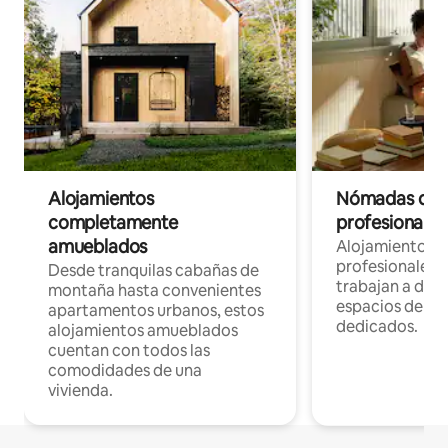
Alojamientos
Nómadas digit
completamente
profesionales 
amueblados
Alojamientos 
profesionales 
Desde tranquilas cabañas de
trabajan a dist
montaña hasta convenientes
espacios de tr
apartamentos urbanos, estos
dedicados.
alojamientos amueblados
cuentan con todos las
comodidades de una
vivienda.