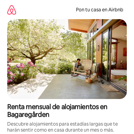
Omite
el
Pon tu casa en Airbnb
contenido
Renta mensual de alojamientos en
Bagaregården
Descubre alojamientos para estadías largas que te
harán sentir como en casa durante un mes o más.