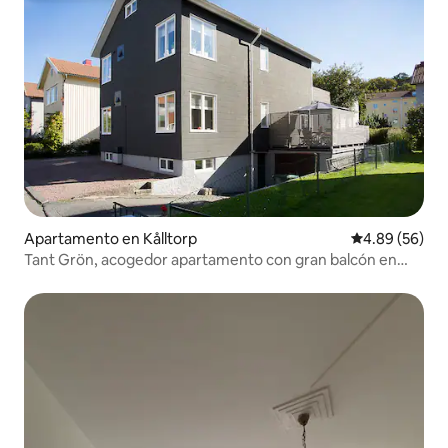
Apartamento en Kålltorp
Calificación p
4.89 (56)
Tant Grön, acogedor apartamento con gran balcón en
una ubicación soleada