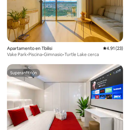
Apartamento en Tbilisi
Calificación 
4.91 (23)
Vake Park•Piscina•Gimnasio•Turtle Lake cerca
Superanfitrión
Superanfitrión