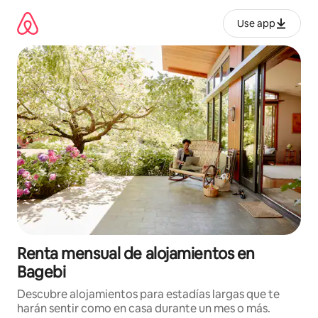
Omite
el
Use app
contenido
Renta mensual de alojamientos en
Bagebi
Descubre alojamientos para estadías largas que te
harán sentir como en casa durante un mes o más.