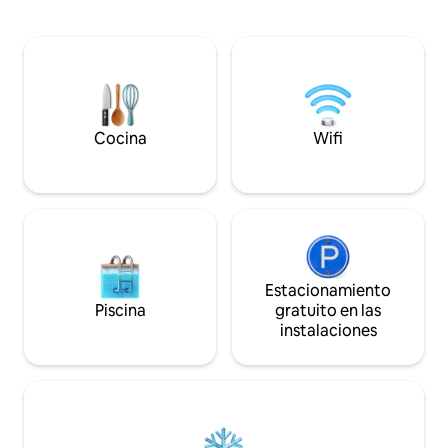
suite principal de arriba tiene una terraza
hermosa ciudad ro
panorámica. Adosado pero
minutos. Y otros 
independiente, esta casa es ideal para
mercados franceses e
hacer senderismo, pesca , esquí,
Girons o Mas d'Azi
bicicleta de montaña y relajarse en plena
dominical en Mont
naturaleza. Encanto y desconexión
Gîte solo está disp
garantizados 🌄
Cocina
Wifi
Estacionamiento
Piscina
gratuito en las
instalaciones