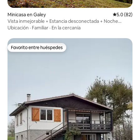
Minicasa en Galey
Calificación
5.0 (82)
Vista inmejorable + Estancia desconectada + Noche
insólita
Ubicación
·
Familiar
·
En la cercanía
Favorito entre huéspedes
Favorito entre huéspedes