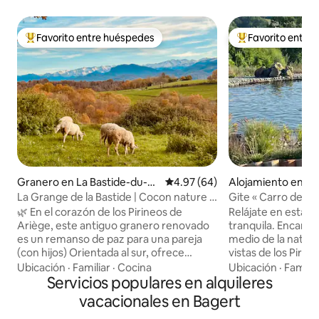
Favorito entre huéspedes
Favorito entre
Favorito entre huéspedes preferido
Favorito entre hu
Granero en La Bastide-du-Sa
Calificación promedio: 4.97 de 
4.97 (64)
Alojamiento en Esc
lat
La Grange de la Bastide | Cocon nature -
Gite « Carro de m
Ariège
🌿 En el corazón de los Pirineos de
Relájate en esta e
Ariège, este antiguo granero renovado
tranquila. Encanta
es un remanso de paz para una pareja
medio de la natura
(con hijos) Orientada al sur, ofrece
vistas de los Piri
impresionantes vistas a la cordillera de
senderismo y rutas
Ubicación
·
Familiar
·
Cocina
Ubicación
·
Familia
los Pirineos, desde Mont-Valier hasta Pic
Servicios populares en alquileres
maravillosa natació
du Midi. Su salón con cocina equipada se
en nuestro estanq
vacacionales en Bagert
abre a la naturaleza, mientras que la
naturaleza. También se puede llegar a la