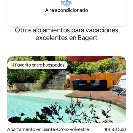
Aire acondicionado
Otros alojamientos para vacaciones
excelentes en Bagert
Favorito entre huéspedes
Favorito entre huéspedes preferido
Apartamento en Sainte-Croix-Volvestre
Calificación p
4.98 (62)