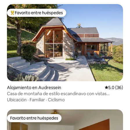
Favorito entre huéspedes
Favorito entre huéspedes preferido
Alojamiento en Audressein
Calificación
5.0 (36)
Casa de montaña de estilo escandinavo con vistas
preciosas
Ubicación
·
Familiar
·
Ciclismo
Favorito entre huéspedes
Favorito entre huéspedes