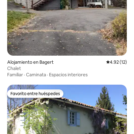
Alojamiento en Bagert
Calificación 
4.92 (12)
Chalet
Familiar
·
Caminata
·
Espacios interiores
Favorito entre huéspedes
Favorito entre huéspedes