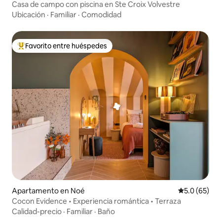
Casa de campo con piscina en Ste Croix Volvestre
Ubicación
·
Familiar
·
Comodidad
Favorito entre huéspedes
Favorito entre huéspedes preferido
Apartamento en Noé
Calificación
5.0 (65)
Cocon Evidence • Experiencia romántica • Terraza
Calidad-precio
·
Familiar
·
Baño