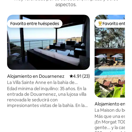
aspectos.
Favorito entre huéspedes
Favorito entre
Favorito entre huéspedes
Favorito entre hu
Alojamiento en Douarnenez
Calificación promedio: 4.91 de 
4.91 (23)
La Villa Sainte Anne en la bahía de
Douarnenez
Edad mínima del inquilino: 35 años. En la
entrada de Douarnenez, una lujosa villa
renovada le seducirá con
Alojamiento en C
impresionantes vistas de la bahía. En la
La Maison du bois d
planta baja, cocina con zona de
Ar C Hoad
Más que una estanc
comedor, sala de TV, aseo y terraza
¡En Morgat TODO es mágic
panorámica. En el primero, un baño con
gente... y la casa, por 
fregadero y inodoro, la habitación Azul,