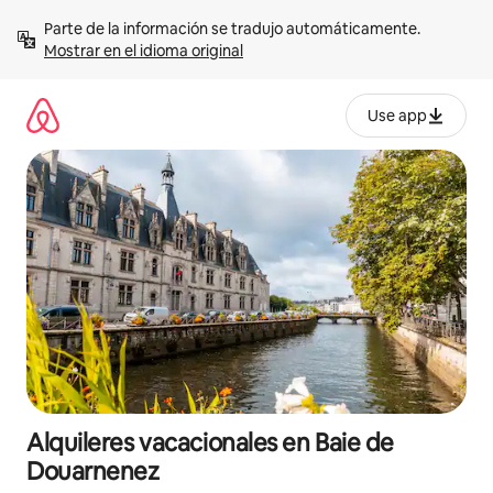
Omite
Parte de la información se tradujo automáticamente. 
el
Mostrar en el idioma original
contenido
Use app
Alquileres vacacionales en Baie de
Douarnenez