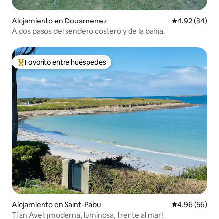
Alojamiento en Douarnenez
Calificación p
4.92 (84)
A dos pasos del sendero costero y de la bahía.
Favorito entre huéspedes
Favorito entre huéspedes preferido
Alojamiento en Saint-Pabu
Calificación p
4.96 (56)
Ti an Avel: ¡moderna, luminosa, frente al mar!