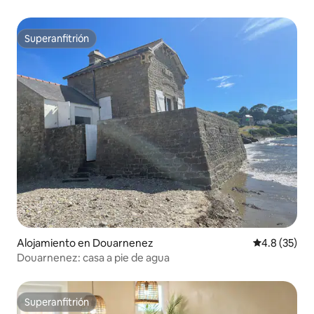
Superanfitrión
Superanfitrión
Alojamiento en Douarnenez
Calificación
4.8 (35)
Douarnenez: casa a pie de agua
Superanfitrión
Superanfitrión