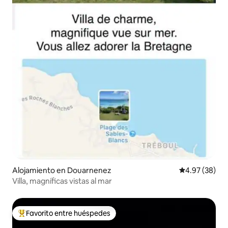
Alojamiento en Douarnenez
Calificación p
4.97 (38)
Villa, magníficas vistas al mar
Favorito entre huéspedes
Favorito entre huéspedes preferido