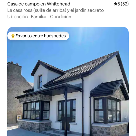
Casa de campo en Whitehead
Calificaci
5 (52)
La casa rosa (suite de arriba) y el jardín secreto
Ubicación
·
Familiar
·
Condición
Favorito entre huéspedes
Favorito entre huéspedes preferido