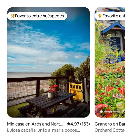
Favorito entre huéspedes
Favorito entre
Favorito entre huéspedes preferido
Favorito entre hu
Minicasa en Ards and North
Calificación promedio: 4.97 de 5
4.97 (163)
Granero en Bango
Down
Lujosa cabaña junto al mar a pocos
Orchard Cottage, 