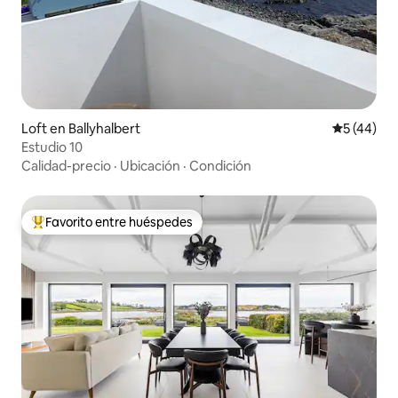
Loft en Ballyhalbert
Calificaci
5 (44)
Estudio 10
Calidad-precio
·
Ubicación
·
Condición
Favorito entre huéspedes
Favorito entre huéspedes preferido