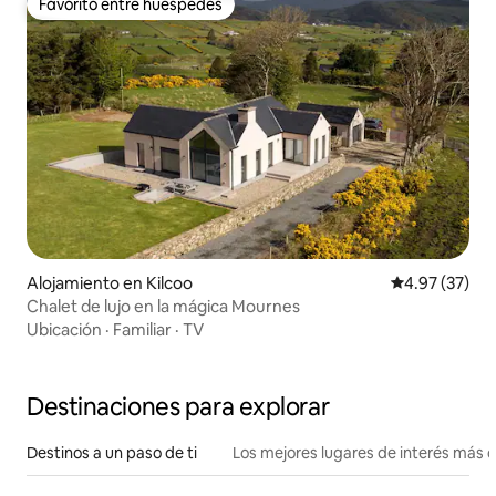
Favorito entre huéspedes
Favorito entre huéspedes
Alojamiento en Kilcoo
Calificación 
4.97 (37)
Chalet de lujo en la mágica Mournes
Ubicación
·
Familiar
·
TV
Destinaciones para explorar
Destinos a un paso de ti
Los mejores lugares de interés más 