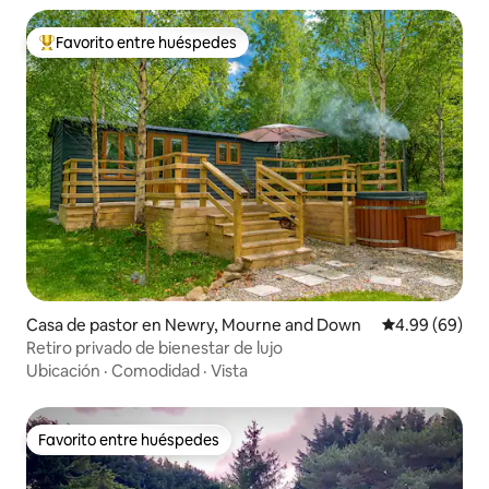
Favorito entre huéspedes
Favorito entre huéspedes preferido
Casa de pastor en Newry, Mourne and Down
Calificación p
4.99 (69)
Retiro privado de bienestar de lujo
Ubicación
·
Comodidad
·
Vista
Favorito entre huéspedes
Favorito entre huéspedes