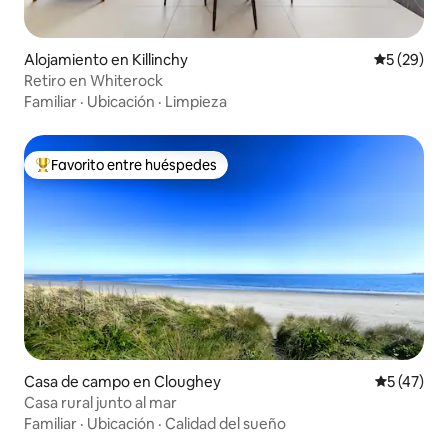
Alojamiento en Killinchy
Calificaci
5 (29)
Retiro en Whiterock
Familiar
·
Ubicación
·
Limpieza
Favorito entre huéspedes
Favorito entre huéspedes preferido
Casa de campo en Cloughey
Calificaci
5 (47)
Casa rural junto al mar
Familiar
·
Ubicación
·
Calidad del sueño