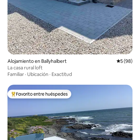
Alojamiento en Ballyhalbert
Calificaci
5 (98)
La casa rural loft
Familiar
·
Ubicación
·
Exactitud
Favorito entre huéspedes
Favorito entre huéspedes preferido