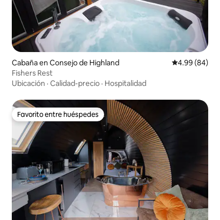
Cabaña en Consejo de Highland
Calificación p
4.99 (84)
Fishers Rest
Ubicación
·
Calidad-precio
·
Hospitalidad
Favorito entre huéspedes
Favorito entre huéspedes