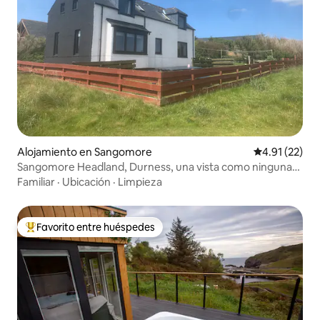
Alojamiento en Sangomore
Calificación 
4.91 (22)
Sangomore Headland, Durness, una vista como ninguna
otra
Familiar
·
Ubicación
·
Limpieza
Favorito entre huéspedes
Favorito entre huéspedes preferido