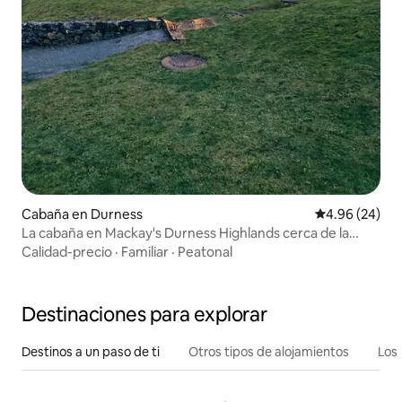
Cabaña en Durness
Calificación p
4.96 (24)
La cabaña en Mackay's Durness Highlands cerca de la
playa
Calidad-precio
·
Familiar
·
Peatonal
Destinaciones para explorar
Destinos a un paso de ti
Otros tipos de alojamientos
Los 