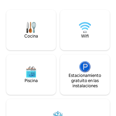
una habitación de invitados adicional con
esponjosa, muebl
un sofá cama extraíble. En este
lana del rebaño, 
alojamiento se respira tranquilidad:
de leña, todo a poc
¡relájate con toda la familia! A solo 15
playa, hacen de e
minutos de John O'Groats y Dunnet
cabaña el hogar p
Beach. También tienes la oportunidad de
escapada escoces
presenciar las espectaculares luces del
norte (Aurora) en la ocasión adecuada.
Cocina
Wifi
Estacionamiento
Piscina
gratuito en las
instalaciones