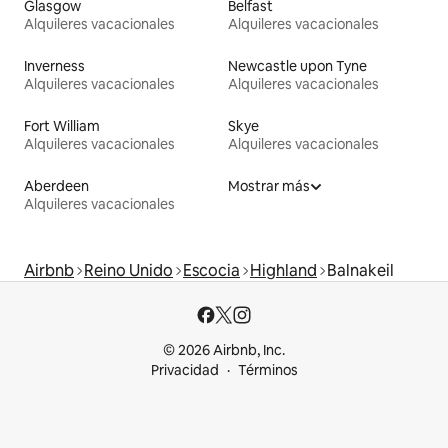
Glasgow
Belfast
Alquileres vacacionales
Alquileres vacacionales
Inverness
Newcastle upon Tyne
Alquileres vacacionales
Alquileres vacacionales
Fort William
Skye
Alquileres vacacionales
Alquileres vacacionales
Aberdeen
Mostrar más
Alquileres vacacionales
Airbnb
Reino Unido
Escocia
Highland
Balnakeil
© 2026 Airbnb, Inc.
Privacidad
Términos