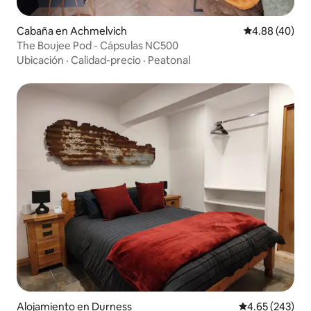
Cabaña en Achmelvich
Calificación p
4.88 (40)
The Boujee Pod - Cápsulas NC500
Ubicación
·
Calidad-precio
·
Peatonal
Alojamiento en Durness
Calificación pr
4.65 (243)