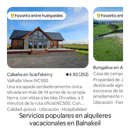
Favorito entre huéspedes
Favorito entre
Favorito entre huéspedes preferido
Favorito entre hu
Bungalow en Arm
Casa de campo en
Cabaña en Scarfskerry
Calificación promedio: 4.92 de 5
4.92 (253)
Bay
Propiedad de Joy
Valhalla View-NC500
destacada agricult
Una escapada verdaderamente única
escocesa de las tie
situada en más de 14 acres de su propia
ampliamente reco
tierra, con vistas a las islas Orcadas, a 3
aparición en la ser
Ubicación
·
Familia
minutos de la ruta oficial NC500. Con
Farming Life”, es
características como su propia bañera
Calidad-precio
·
Ubicación
·
Hospitalidad
casa ha sido renova
de hidromasaje para 6 personas, 2
Servicios populares en alquileres
tradicional estilo 
baños, cocina moderna y amplio
vacacionales en Balnakeil
sabemos que nues
comedor, y 3 dormitorios dobles más
cansan. Mantas de 