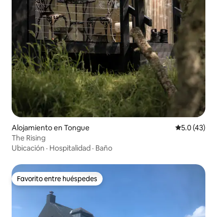
Alojamiento en Tongue
Calificación
5.0 (43)
The Rising
Ubicación
·
Hospitalidad
·
Baño
Favorito entre huéspedes
Favorito entre huéspedes