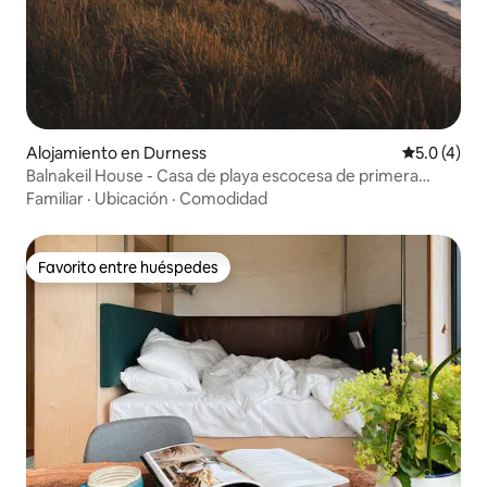
Alojamiento en Durness
Calificació
5.0 (4)
Balnakeil House - Casa de playa escocesa de primera
categoría
Familiar
·
Ubicación
·
Comodidad
Favorito entre huéspedes
Favorito entre huéspedes