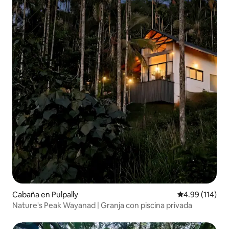
Cabaña en Pulpally
Calificación p
4.99 (114)
Nature's Peak Wayanad | Granja con piscina privada