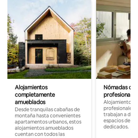
Alojamientos
Nómadas digit
completamente
profesionales 
amueblados
Alojamientos 
profesionales 
Desde tranquilas cabañas de
trabajan a dist
montaña hasta convenientes
espacios de tr
apartamentos urbanos, estos
dedicados.
alojamientos amueblados
cuentan con todos las