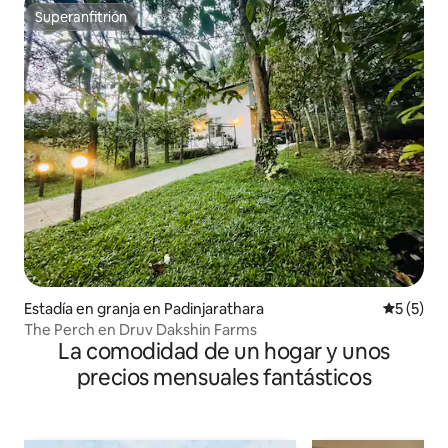
Superanfitrión
Superanfitrión
Estadía en granja en Padinjarathara
Calificac
5 (5)
The Perch en Druv Dakshin Farms
La comodidad de un hogar y unos
precios mensuales fantásticos