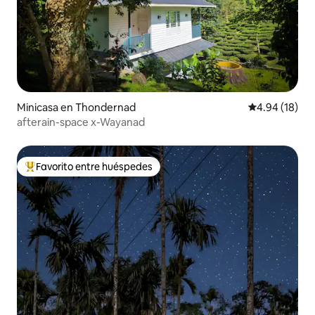
Minicasa en Thondernad
Calificación 
4.94 (18)
afterain-space x-Wayanad
Favorito entre huéspedes
Favorito entre huéspedes preferido