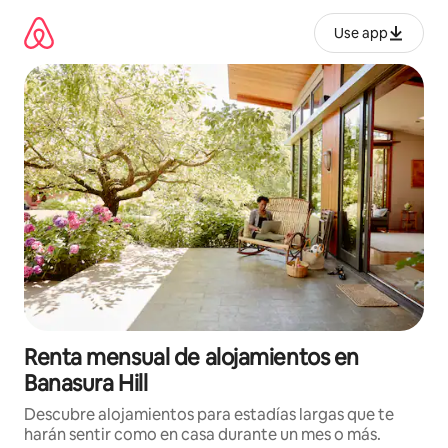
Omite
el
Use app
contenido
Renta mensual de alojamientos en
Banasura Hill
Descubre alojamientos para estadías largas que te
harán sentir como en casa durante un mes o más.