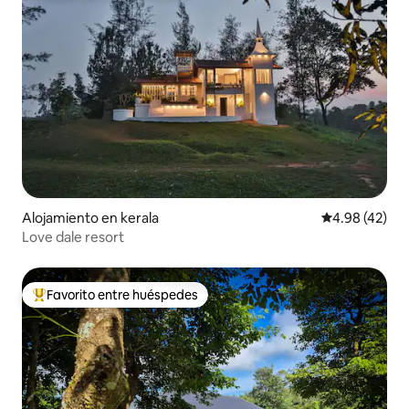
Alojamiento en kerala
Calificación 
4.98 (42)
Love dale resort
Favorito entre huéspedes
Favorito entre huéspedes preferido