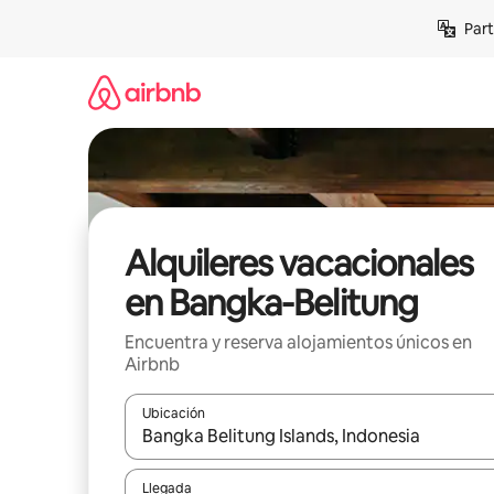
Omite
Part
el
contenido
Alquileres vacacionales
en Bangka-Belitung
Encuentra y reserva alojamientos únicos en
Airbnb
Ubicación
Cuando los resultados estén disponibles, navega co
Llegada