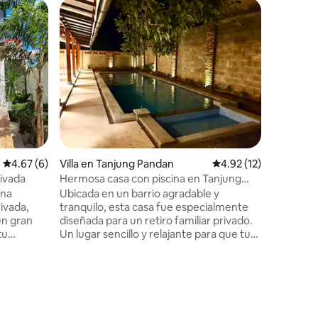
Casa de 
ndan
Azura 's
Hai Trave
completa
la casa d
muy hoga
con un p
trasero, 
Estamos 
residenci
tener un 
Calificación promedio: 4.67 de 5, 6 reseñas
4.67 (6)
Villa en Tanjung Pandan
Calificación promedio:
4.92 (12)
Estamos u
aeropuert
rivada
Hermosa casa con piscina en Tanjung
ciudad A 
Pandan
una
Ubicada en un barrio agradable y
Tanjung 
rivada,
tranquilo, esta casa fue especialmente
Tanjung T
un gran
diseñada para un retiro familiar privado.
de Tanju
tu
Un lugar sencillo y relajante para que tu
nes de
familia disfrute de sus vacaciones,
 de tu
haciendo todo tipo de cosas divertidas
obre este
juntos, desde una simple charla familiar
hasta divertidos juegos acuáticos, o
as te
simplemente descansando, leyendo en
o. - Haz
nuestro cómodo sofá cama mientras ves