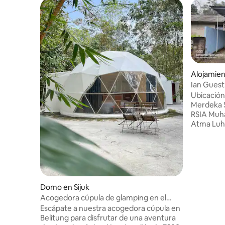
Alojamie
Ian Guest
Ubicación
Merdeka S
RSIA Muh
Atma Luhu
Morning M
Cerca de 
tienda de
pequeñas t
largo de 
ambiente 
Domo en Sijuk
de la par
Acogedora cúpula de glamping en el
de grande
bosque cerca de la playa
Escápate a nuestra acogedora cúpula en
quieran r
Belitung para disfrutar de una aventura
alquiler 