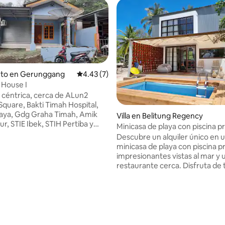
nto en Gerunggang
Calificación promedio: 4.43 de 5, 7 reseñas
4.43 (7)
 House I
 céntrica, cerca de ALun2
quare, Bakti Timah Hospital,
aya, Gdg Graha Timah, Amik
Villa en Belitung Regency
r, STIE Ibek, STIH Pertiba y
Minicasa de playa con piscina p
arket Traditional Market.
Descubre un alquiler único en 
BCA/Mandiri/BRI ATM, salón,
minicasa de playa con piscina p
 comestibles, lavandería,
impresionantes vistas al mar y 
iendas, cafeterías, etc. a lo
restaurante cerca. Disfruta de 
JL Kampung Melayu. El
estancia con excelentes opcio
escaso de un vehículo, la vista
servicio de comida en la puerta
te delantera de la casa en forma
casa. Obtén más información s
s árboles. Para los grupos que
destino exclusivo. Aquí tienes una lista de
ecorrer Bangka, también hay un
cosas que puedes hacer mientr
de autos que Avanza puede
hospedas en nuestro alojamient