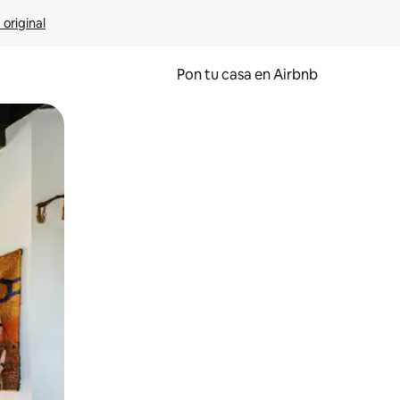
 original
Pon tu casa en Airbnb
o o desliza el dedo.