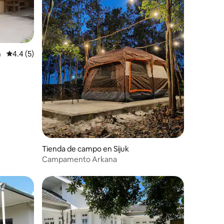
n
Calificación promedio: 4.4 de 5, 5 reseñas
4.4 (5)
Tienda de campo en Sijuk
Campamento Arkana