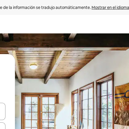
e de la información se tradujo automáticamente. 
Mostrar en el idioma
n las teclas de flecha hacia arriba y hacia abajo o explora con el tact