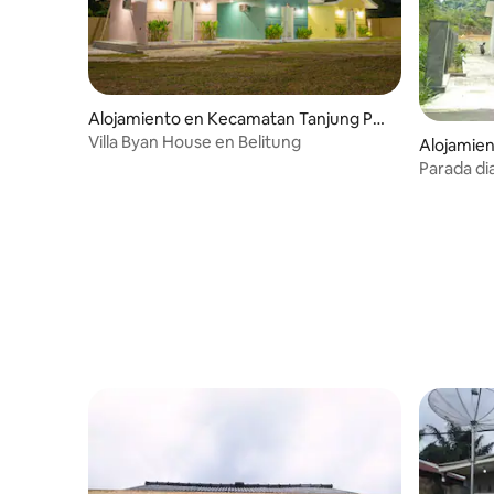
Alojamiento en Kecamatan Tanjung Pan
dan
Villa Byan House en Belitung
Alojamie
Parada di
Pangkal 