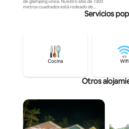
de glamping única. Nuestro sitio de 7300
llevarte 
metros cuadrados está rodeado de
hasta la u
Servicios pop
exuberante vegetación, a pocos minutos
de la playa y de la impresionante costa de
Tanjung Tinggi. Cada una de nuestras 3
cúpulas tiene una cama tamaño queen,
baño privado, café de flujo libre, té y
agua mineral. Disfruta del uso gratuito de
bicicletas de 4 horas, reserva el alquiler y
explora nuestro estanque de peces y
granjas de frutas y verduras. Nuestro
Cocina
Wifi
personal puede organizar una noche de
cine o una cena de barbacoa en el lugar.
Reserva ahora y disfruta de unas
vacaciones inolvidables.
Otros alojami