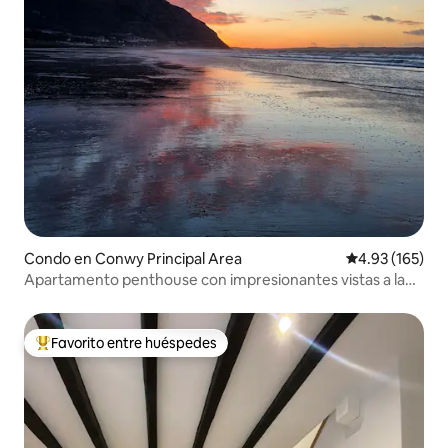
Condo en Conwy Principal Area
Calificación p
4.93 (165)
Apartamento penthouse con impresionantes vistas a la
costa y al mar
Favorito entre huéspedes
Favorito entre huéspedes preferido