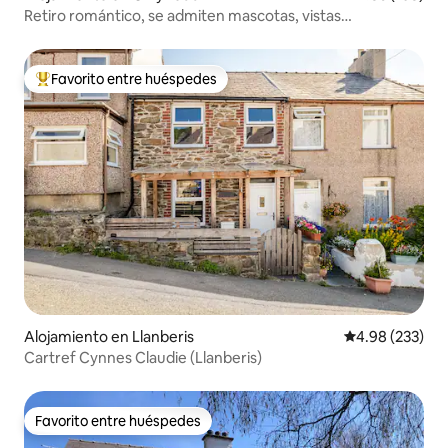
Retiro romántico, se admiten mascotas, vistas
impresionantes, wifi
Favorito entre huéspedes
Favorito entre huéspedes preferido
Alojamiento en Llanberis
Calificación pr
4.98 (233)
Cartref Cynnes Claudie (Llanberis)
Favorito entre huéspedes
Favorito entre huéspedes