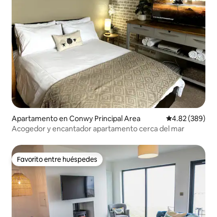
Apartamento en Conwy Principal Area
Calificación pr
4.82 (389)
Acogedor y encantador apartamento cerca del mar
Favorito entre huéspedes
Favorito entre huéspedes