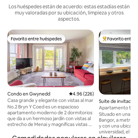
Los huéspedes están de acuerdo: estas estadías están
muy valoradas por su ubicación, limpieza y otros
aspectos.
Favorito entre huéspedes
Favorito entre
Favorito entre huéspedes
Favorito entre hu
Condo en Gwynedd
Calificación promedio: 4.96 de 5
4.96 (226)
Casa grande y elegante con vistas al mar
Suite de invitado
No.2 Bryn Y Coed es un espacioso
edd
Apartamento tipo 
apartamento moderno de 2 dormitorios
tranquila de Bang
Situado en una zo
que da a un hermoso jardín con vistas al
Bangor, a metros 
estrecho de Menai y magníficas vistas a
y con una ubicación
Anglesey. Situado en una ubicación
universidad, el tea
tranquila y silenciosa, pero cerca de la
de la ciudad, la ca