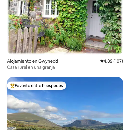
Alojamiento en Gwynedd
Calificación pr
4.89 (107)
Casa rural en una granja
Favorito entre huéspedes
Favorito entre huéspedes preferido