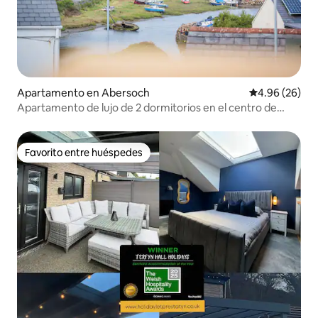
Apartamento en Abersoch
Calificación p
4.96 (26)
Apartamento de lujo de 2 dormitorios en el centro de
Abersoch
Favorito entre huéspedes
Favorito entre huéspedes