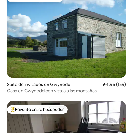
Favorito entre huéspedes
Suite de invitados en Gwynedd
Calificación pr
4.96 (159)
Casa en Gwynedd con vistas a las montañas
Favorito entre huéspedes
Favorito entre huéspedes preferido