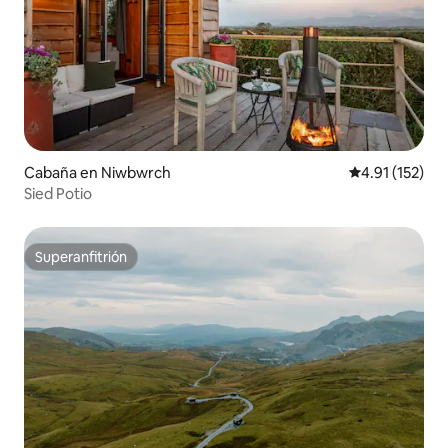
Cabaña en Niwbwrch
Calificación p
4.91 (152)
Sied Potio
Superanfitrión
Superanfitrión