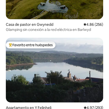
Casa de pastor en Gwynedd
Calificación pr
4.86 (256)
Glamping sin conexión a la red eléctrica en Barlwyd
Favorito entre huéspedes
Favorito entre huéspedes preferido
Apartamento en Y Felinheli
Calificación pr
4.97 (293)