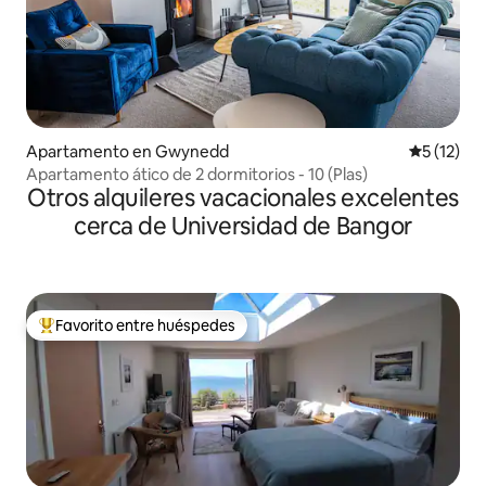
Apartamento en Gwynedd
Calificaci
5 (12)
Apartamento ático de 2 dormitorios - 10 (Plas)
Otros alquileres vacacionales excelentes
cerca de Universidad de Bangor
Favorito entre huéspedes
Favorito entre huéspedes preferido