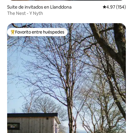
Suite de invitados en Llanddona
Calificación p
4.97 (154)
The Nest - Y Nyth
Favorito entre huéspedes
Favorito entre huéspedes preferido