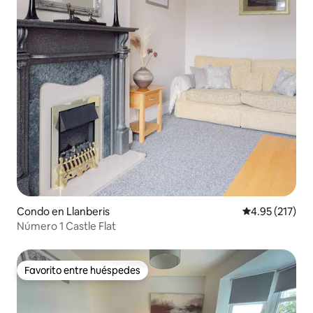
Condo en Llanberis
Calificación p
4.95 (217)
Número 1 Castle Flat
Favorito entre huéspedes
Favorito entre huéspedes