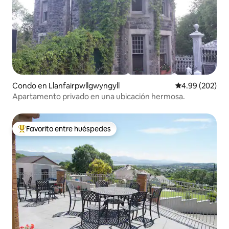
Condo en Llanfairpwllgwyngyll
Calificación pr
4.99 (202)
Apartamento privado en una ubicación hermosa.
Favorito entre huéspedes
Favorito entre huéspedes preferido