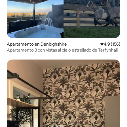
Apartamento en Denbighshire
Calificación 
4.9 (156)
Apartamento 3 con vistas al cielo estrellado de Terfynhall