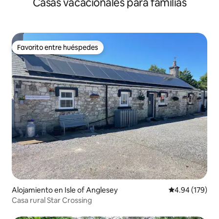
Casas vacacionales para familias
Bridge»
Favorito entre huéspedes
Favorito entre huéspedes
Alojamiento en Isle of Anglesey
Calificación pr
4.94 (179)
Casa rural Star Crossing