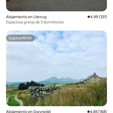
Alojamiento en Llanrug
Calificación p
4.99 (331)
Espaciosa granja de 3 dormitorios
Superanfitrión
Superanfitrión
Alojamiento en Gwynedd
Calificación pr
4.85 (168)