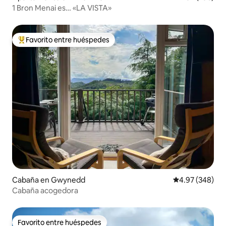
1 Bron Menai es… «LA VISTA»
Favorito entre huéspedes
Favorito entre huéspedes preferido
Cabaña en Gwynedd
Calificación pr
4.97 (348)
Cabaña acogedora
Favorito entre huéspedes