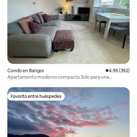
Condo en Bangor
Calificación pr
4.95 (392)
Apartamento moderno compacto Solo para una
persona/pareja
Favorito entre huéspedes
Favorito entre huéspedes