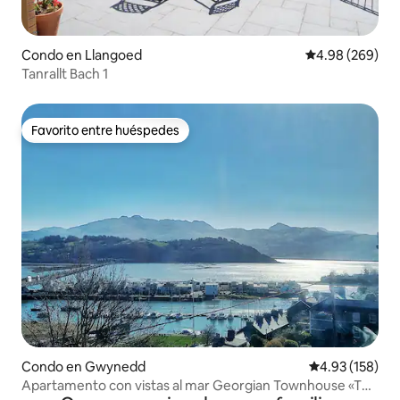
Condo en Llangoed
Calificación pr
4.98 (269)
Tanrallt Bach 1
Favorito entre huéspedes
Favorito entre huéspedes
Condo en Gwynedd
Calificación p
4.93 (158)
Apartamento con vistas al mar Georgian Townhouse «The