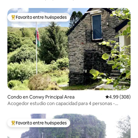
murallas del castillo
Favorito entre huéspedes
Favorito entre huéspedes preferido
Condo en Conwy Principal Area
Calificación pr
4.99 (308)
Acogedor estudio con capacidad para 4 personas -
Snowdonia Central
Favorito entre huéspedes
Favorito entre huéspedes preferido