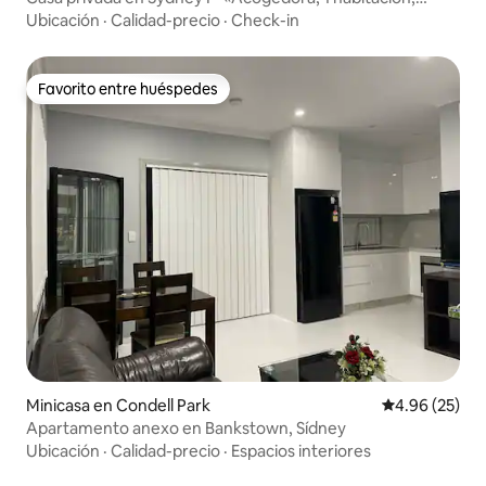
tranquila, centro de la ciudad»
Ubicación
·
Calidad-precio
·
Check-in
Favorito entre huéspedes
Favorito entre huéspedes
Minicasa en Condell Park
Calificación p
4.96 (25)
Apartamento anexo en Bankstown, Sídney
Ubicación
·
Calidad-precio
·
Espacios interiores