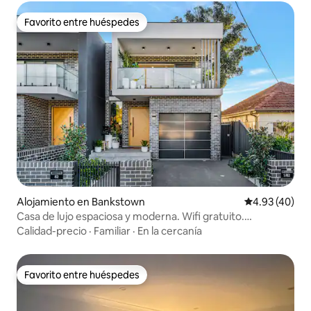
Favorito entre huéspedes
Favorito entre huéspedes
Alojamiento en Bankstown
Calificación 
4.93 (40)
Casa de lujo espaciosa y moderna. Wifi gratuito.
Aparcamiento. Aire acondicionado.
Calidad-precio
·
Familiar
·
En la cercanía
Favorito entre huéspedes
Favorito entre huéspedes