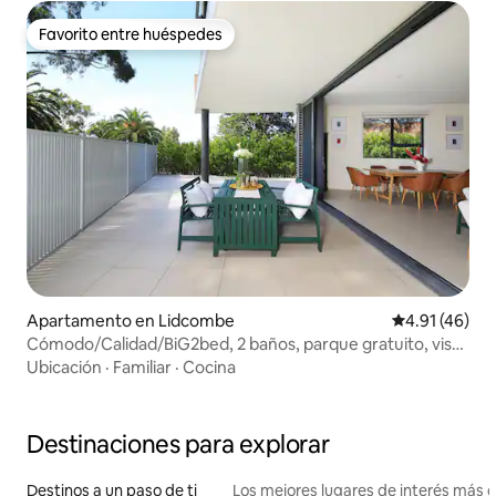
Favorito entre huéspedes
Favorito entre huéspedes
Apartamento en Lidcombe
Calificación 
4.91 (46)
Cómodo/Calidad/BiG2bed, 2 baños, parque gratuito, vista
al parque
Ubicación
·
Familiar
·
Cocina
Destinaciones para explorar
Destinos a un paso de ti
Los mejores lugares de interés más 