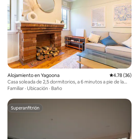
Alojamiento en Yagoona
Calificación 
4.78 (36)
Casa soleada de 2,5 dormitorios, a 6 minutos a pie de la
estación de tren
Familiar
·
Ubicación
·
Baño
Superanfitrión
Superanfitrión