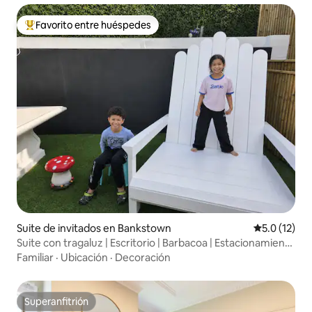
Favorito entre huéspedes
Favorito entre huéspedes preferido
Suite de invitados en Bankstown
Calificación
5.0 (12)
Suite con tragaluz | Escritorio | Barbacoa | Estacionamiento
gratuito | A 20 min del centro de la ciudad
Familiar
·
Ubicación
·
Decoración
Superanfitrión
Superanfitrión