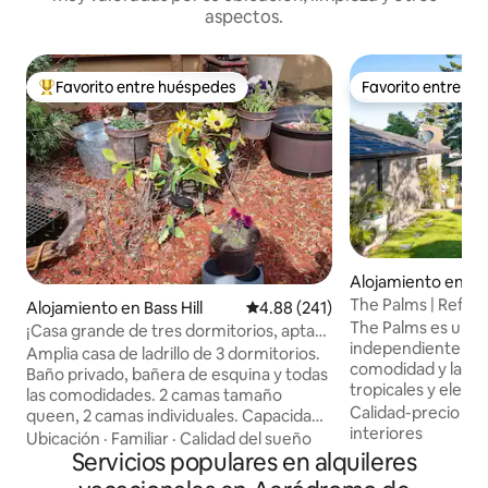
aspectos.
Favorito entre huéspedes
Favorito entre h
Favorito entre huéspedes preferido
Favorito entre h
Alojamiento en Str
The Palms | Refugio
Alojamiento en Bass Hill
Calificación promedio: 4.88 de 5
4.88 (241)
Strathfield
The Palms es un r
¡Casa grande de tres dormitorios, apta
independiente dis
para personas y mascotas!
Amplia casa de ladrillo de 3 dormitorios.
comodidad y la rel
Baño privado, bañera de esquina y todas
tropicales y elegan
las comodidades. 2 camas tamaño
adapta a familias, 
Calidad-precio
·
Ub
queen, 2 camas individuales. Capacidad
solitarios o de ne
interiores
para 6 personas cómodamente. Se
Ubicación
·
Familiar
·
Calidad del sueño
cama queen, un so
admiten mascotas en el área totalmente
Servicios populares en alquileres
de trabajo y una c
vallada alrededor del perímetro de la