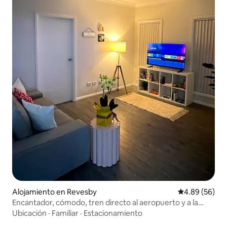
Alojamiento en Revesby
Calificación p
4.89 (56)
Encantador, cómodo, tren directo al aeropuerto y a la
ciudad
Ubicación
·
Familiar
·
Estacionamiento