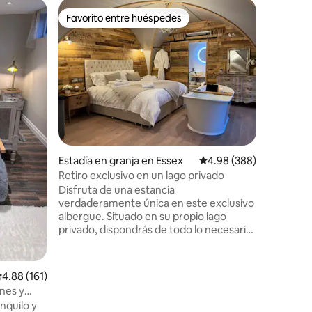
Alojamie
Favorito entre huéspedes
Favor
Favorito entre huéspedes
Favorit
ng
La casa d
Garden H
enclavado
casa holí
serenidad
Bienvenid
donde ca
nutrir tu 
paseos a 
minutos 
Estadía en granja en Essex
Calificación promedio: 
4.98 (388)
cerca de 
camino r
Retiro exclusivo en un lago privado
críquet a
Disfruta de una estancia
dormitori
verdaderamente única en este exclusivo
duchas, 4
albergue. Situado en su propio lago
barbacoa,
privado, dispondrás de todo lo necesario
para disfrutar de un refugio maravilloso
con pubs galardonados como The Dog &
Pickle a solo un paseo de distancia. Por
alificación promedio: 4.88 de 5, 161 reseñas
4.88 (161)
favor, ten EN cuenta que: 1. Estamos
nes y
estrictamente en un mínimo de dos
nquilo y
noches de estancia. 2. Solo podemos