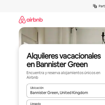
Omite
Part
el
contenido
Alquileres vacacionales
en Bannister Green
Encuentra y reserva alojamientos únicos en
Airbnb
Ubicación
Cuando los resultados estén disponibles, navega co
Llegada