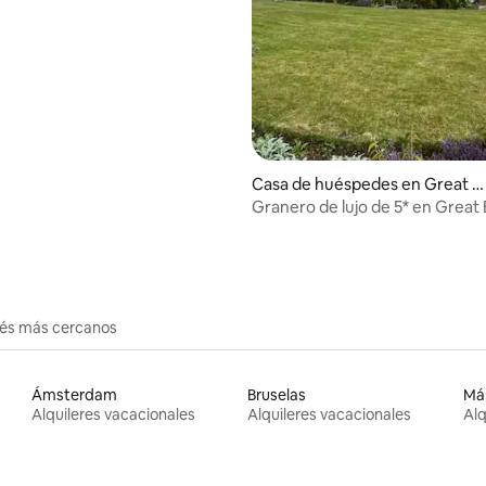
: 5.0 de 5, 25 reseñas
Casa de huéspedes en Great B
ardfield
Granero de lujo de 5* en Great 
erés más cercanos
Ámsterdam
Bruselas
Má
Alquileres vacacionales
Alquileres vacacionales
Alq