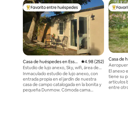
Favorito entre huéspedes
Favor
Favorito entre huéspedes preferido
Favorito
Casa de h
Casa de huéspedes en Esse
Calificación promedio: 
4.98 (252)
ey
Aeropuer
x
Estudio de lujo anexo, Sky, wifi, área de
anexo co
El anexo 
conservación
Inmaculado estudio de lujo anexo, con
tiene su 
entrada propia en el jardín de nuestra
artículos 
casa de campo catalogada en la bonita y
entre otr
pequeña Dunmow. Cómoda cama
durante tu
tamaño king con ropa de cama de
aeropuert
algodón para dormir bien por la noche. El
zona rural
pub/restaurante Flitch of Bacon está a
necesite u
un paseo y muchos otros pubs y
noche ant
restaurantes encantadores están a poca
contacto 
distancia en coche. A 12 minutos en
detalles. AVISO IMPORTANTE: En caso de
coche del aeropuerto de Stansted o