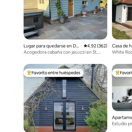
Lugar para quedarse en Dan
Calificación promedio: 
4.92 (362)
Casa de 
bury
e Roding
Acogedora cabaña con jacuzzi en St.
White Rod
George
Favorito entre huéspedes
Favor
Favorito entre huéspedes preferido
Favorito
Apartame
Estudio p
rural idílic