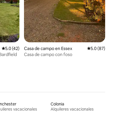
Calificación promedio: 5.0 de 5, 42 reseñas
5.0 (42)
Casa de campo en Essex
Calificación promedio
5.0 (87)
Bardfield
Casa de campo con foso
nchester
Colonia
uileres vacacionales
Alquileres vacacionales