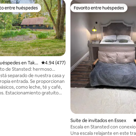
ito entre huéspedes
Favorito entre huéspedes
 entre huéspedes preferido
Favorito entre huéspedes
uéspedes en Takel
Calificación promedio: 4.94 de 5, 477 reseñas
4.94 (477)
4.98 de 5, 252 reseñas
to de Stansted: hermoso
n estacionamiento
está separado de nuestra casa y
propia entrada. Se proporcionan
básicos, como leche, té y café,
os. Estacionamiento gratuito
 estadía. Traslados al
o disponibles Estamos en una
, por lo que es posible que se
n auto. Si desean reservar la
Suite de invitados en Essex
C
erior a su boda, pónganse en
Escala en Stansted con conexio
conmigo para confirmar los
estacionamiento
Una escala relajante en este tra