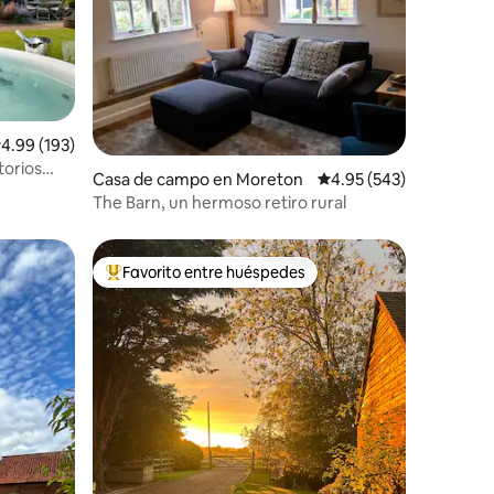
alificación promedio: 4.99 de 5, 193 reseñas
4.99 (193)
torios
Casa de campo en Moreton
Calificación promedio: 
4.95 (543)
The Barn, un hermoso retiro rural
Favorito entre huéspedes
rido
Favorito entre huéspedes preferido