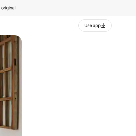
 original
Use app
o o desliza el dedo.