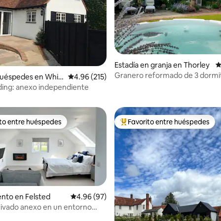
Estadía en granja en Thorley
C
Granero reformado de 3 dormi
4.92 de 5, 362 reseñas
huéspedes en Whit
Calificación promedio: 4.96 de 5, 215 reseñas
4.96 (215)
cerca de Stansted + jacuzzi
ing: anexo independiente
ito entre huéspedes
Favorito entre huéspedes
 entre huéspedes preferido
Favorito entre huéspedes prefe
nto en Felsted
Calificación promedio: 4.96 de 5, 97 reseñas
4.96 (97)
rivado anexo en un entorno
o