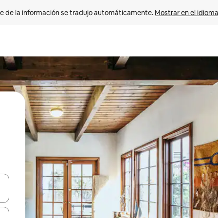
e de la información se tradujo automáticamente. 
Mostrar en el idioma
n las teclas de flecha hacia arriba y hacia abajo o explora con el tact