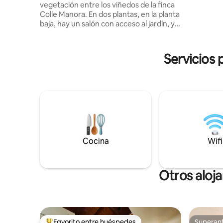
vegetación entre los viñedos de la finca
una hora 
Colle Manora. En dos plantas, en la planta
llegada se
baja, hay un salón con acceso al jardín, y
perra del
una cocina con comedor. En la primera
los perro
planta hay un gran baño con 2 lavabos y
anticipaci
una gran ducha, un dormitorio doble y
Servicios 
uno con 2 camas individuales que se
pueden convertir en una cama doble. En
el exterior hay un porche con mesa, sillas
y un jardín privado con una hermosa vista
de los viñedos. Jacuzzi al aire libre con
zona de relajación equipada solo para
huéspedes (abierto del 1 de abril al 30 de
septiembre)
Cocina
Wifi
Otros aloj
Favorito entre huéspedes
Superanf