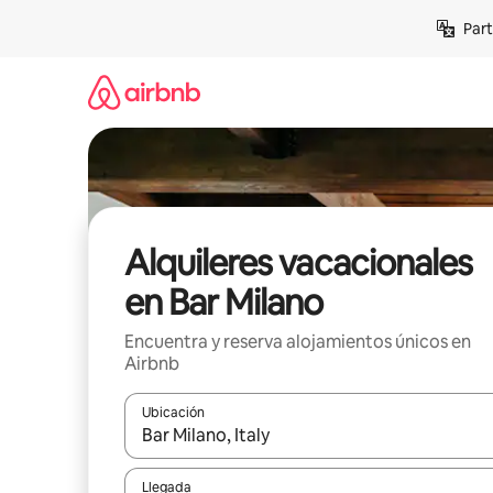
Omite
Part
el
contenido
Alquileres vacacionales
en Bar Milano
Encuentra y reserva alojamientos únicos en
Airbnb
Ubicación
Cuando los resultados estén disponibles, navega co
Llegada