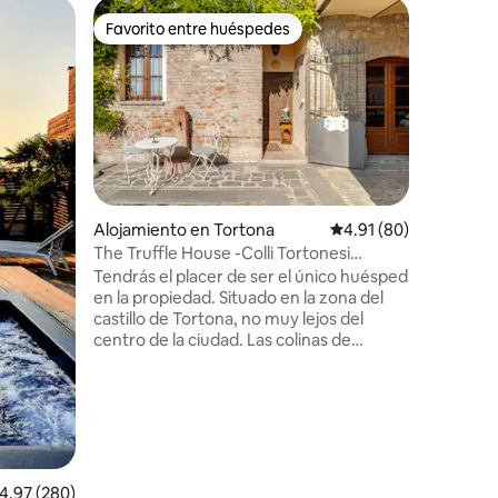
Alojamie
Favorito entre huéspedes
Favor
Favorito entre huéspedes
Favorit
Retiro en
de la Une
No18@San
granero 
completó
medio de 
campiña 
impresio
nevadas.
estacion
Alojamiento en Tortona
Calificación promedio:
4.91 (80)
jardín es
The Truffle House -Colli Tortonesi
cuenta c
Timorasso Area
Tendrás el placer de ser el único huésped
comedor al
en la propiedad. Situado en la zona del
que realm
castillo de Tortona, no muy lejos del
paisaje e
centro de la ciudad. Las colinas de
ambiente 
Tortona son un lugar excelente para
impresion
degustar los vinos Timorasso y Barbera,
así como un maravilloso plato de tagliolini
con trufas encontradas por nuestros
perros lagotti. A 1 hora de Milán y
Génova, perfecto para aquellos que
quieren escapar del ruido de la ciudad. A
alificación promedio: 4.97 de 5, 280 reseñas
4.97 (280)