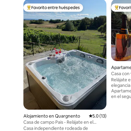
Favorito entre huéspedes
Favor
Favorito entre huéspedes preferido
Favorito
Apartamen
olomeo
Casa con 
acondici
Relájate e
elegancia 
Apartame
en el segu
desde el 
km de Ale
pocos kil
Alojamiento en Quargnento
Calificación promedio
5.0 (13)
de Monfer
Casa de campo Pais - Relájate en el
en coche 
jacuzzi en la colina
Casa independiente rodeada de
Serravall