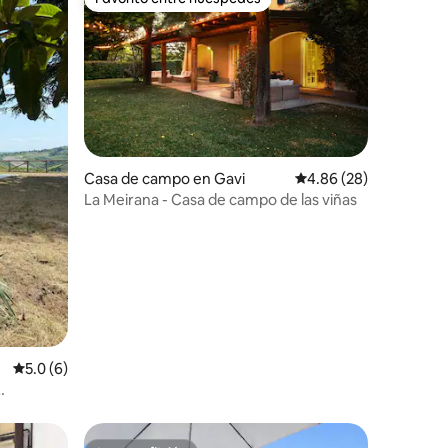
Favorito entre huéspedes
Casa de campo en Gavi
Calificación promedio:
4.86 (28)
La Meirana - Casa de campo de las viñas
Calificación promedio: 5.0 de 5, 6 reseñas
5.0 (6)