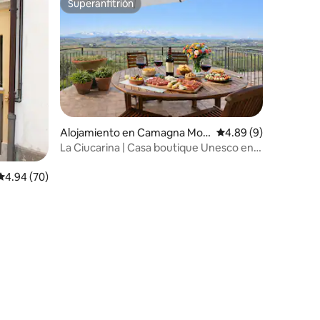
Superanfitrión
Superanfitrión
Alojamiento en Camagna Mon
Calificación promedio
4.89 (9)
ferrato
La Ciucarina | Casa boutique Unesco en
Monferrato
Calificación promedio: 4.94 de 5, 70 reseñas
4.94 (70)