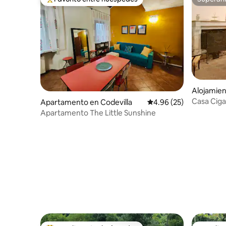
Favorito entre huéspedes preferido
Superanf
Alojamien
Casa Cig
Apartamento en Codevilla
Calificación promedio:
4.96 (25)
Apartamento The Little Sunshine