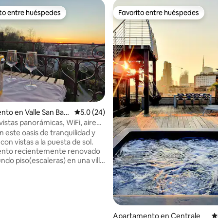
ito entre huéspedes
Favorito entre huéspedes
 entre huéspedes preferido
Favorito entre huéspedes
to en Valle San Bart
Calificación promedio: 5.0 de 5, 24 reseñas
5.0 (24)
vistas panorámicas, WiFi, aire
onado, Monferrato
n este oasis de tranquilidad y
con vistas a la puesta de sol.
nto recientemente renovado
ndo piso(escaleras) en una villa
comienzo de 800,ubicada a 5
ssandria, a 7 km de Valenza y a
ómetros de hermosos pueblos
: 5.0 de 5, 13 reseñas
rato. Además, en 30 minutos
se puede llegar al Outlet de
e Scrivia; en aproximadamente
Apartamento en Centrale
C