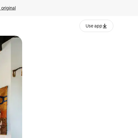
 original
Use app
o o desliza el dedo.