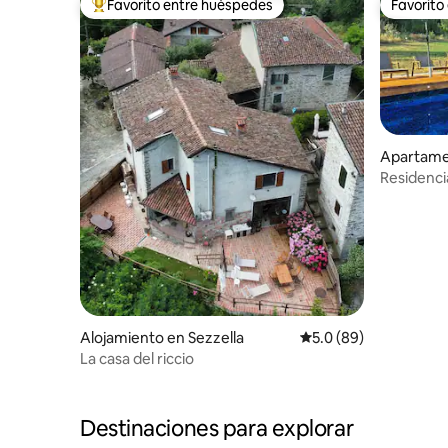
Favorito entre huéspedes
Favorito
Favorito entre huéspedes preferido
Favorito
Apartame
one
Residencia
Alojamiento en Sezzella
Calificación promedio
5.0 (89)
La casa del riccio
Destinaciones para explorar